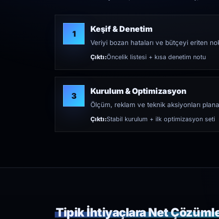
Keşif & Denetim
1
Veriyi bozan hataları ve bütçeyi eriten nokt
Çıktı:
Öncelik listesi + kısa denetim notu
Kurulum & Optimizasyon
3
Ölçüm, reklam ve teknik aksiyonları plana
Çıktı:
Stabil kurulum + ilk optimizasyon seti
Tipik İhtiyaçlara Net Çözüml