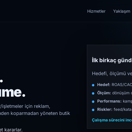
Hizmetler
Yaklaşım
İlk birkaç günde
.
Hedefi, ölçümü ve 
Hedef:
ROAS/CAC/L
üme.
Ölçüm:
dönüşüm d
Performans:
kampa
/işletmeler için reklam,
Riskler:
feed/katal
irinden koparmadan yöneten butik
Çalışma sürecini in
t kararlar.