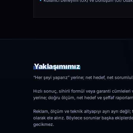
Kullanıcı Deneyimi (UX) ve Dönüşüm (UI) Odakl
Yaklaşımımız
“Her şeyi yaparız” yerine; net hedef, net sorumlulu
Hızlı sonuç, sihirli formül veya garanti cümleler
yerine; doğru ölçüm, net hedef ve şeffaf raporl
Reklam, ölçüm ve teknik altyapıyı ayrı ayrı değil; 
olarak ele alırız. Böylece sorunlar başka ekiplerd
gecikmez.