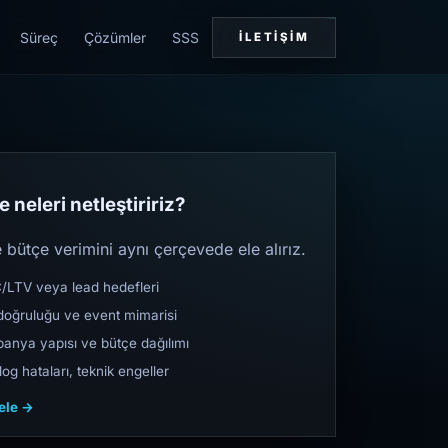
Süreç
Çözümler
SSS
İLETIŞIM
 neleri netleştiririz?
bütçe verimini aynı çerçevede ele alırız.
TV veya lead hedefleri
oğruluğu ve event mimarisi
nya yapısı ve bütçe dağılımı
og hataları, teknik engeller
cele →