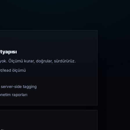
tyapısı
yok. Ölçümü kurar, doğrular, sürdürürüz.
et/lead ölçümü
 server-side tagging
netim raporları