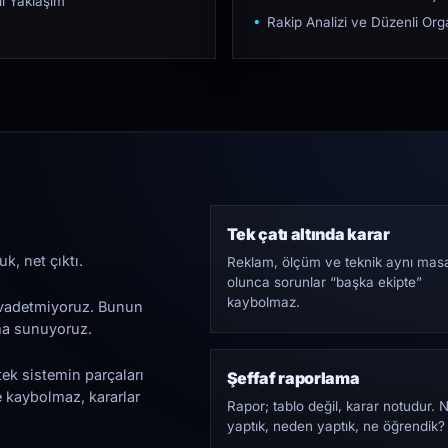
ı Yaklaşım
Rakip Analizi ve Düzenli O
Tek çatı altında karar
k, net çıktı.
Reklam, ölçüm ve teknik aynı mas
olunca sorunlar “başka ekipte”
kaybolmaz.
i vadetmiyoruz. Bunun
ama sunuyoruz.
tek sistemin parçaları
Şeffaf raporlama
e kaybolmaz, kararlar
Rapor; tablo değil, karar notudur. 
yaptık, neden yaptık, ne öğrendik?