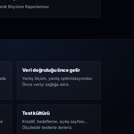
rganik Büyüme Raporlaması
Veri doğruluğu önce gelir
ada
Yanlış ölçüm, yanlış optimizasyondur.
Önce veriyi sağlığa alırız.
Test kültürü
Ne
Kreatif, hedefleme, açılış sayfası…
Ölçülebilir testlerle ilerleriz.