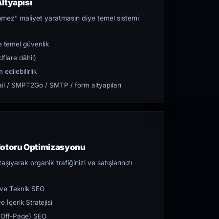
ltyapısı
mez” maliyet yaratmasın diye temel sistemi
 temel güvenlik
flare dâhil)
dilebilirlik
l / SMPT2Go / SMTP / form altyapıları
Motoru Optimizasyonu
aşıyarak organik trafiğinizi ve satışlarınızı
 ve Teknik SEO
 İçerik Stratejisi
ı (Off-Page) SEO