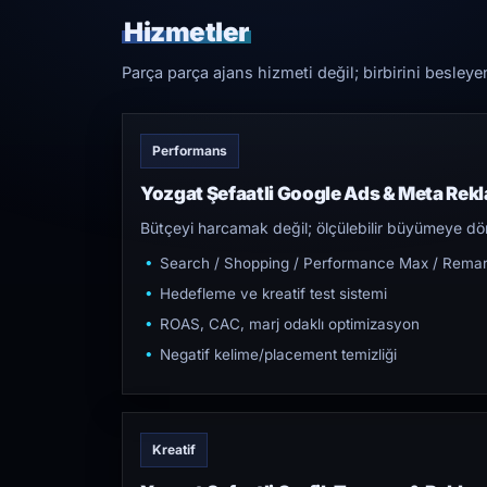
Hizmetler
Parça parça ajans hizmeti değil; birbirini besleye
Performans
Yozgat Şefaatli Google Ads & Meta Rek
Bütçeyi harcamak değil; ölçülebilir büyümeye dön
Search / Shopping / Performance Max / Remar
Hedefleme ve kreatif test sistemi
ROAS, CAC, marj odaklı optimizasyon
Negatif kelime/placement temizliği
Kreatif