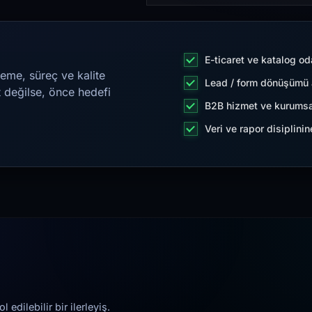
E-ticaret ve katalog od
eme, süreç ve kalite
Lead / form dönüşümü a
t değilse, önce hedefi
B2B hizmet ve kurumsa
Veri ve rapor disiplini
edilebilir bir ilerleyiş.