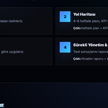
Yol Haritası
2
aları belirleriz.
4–8 haftalık planı, KPI h
Çıktı:
Haftalık plan + KPI
Sürekli Yönetim &
4
 göre uygularız.
Test sonuçlarını rapora 
Çıktı:
Yönetim raporu + k
er