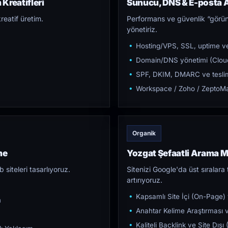
Kreatifleri
Sunucu, DNS & E-posta A
reatif üretim.
Performans ve güvenlik “görün
yönetiriz.
Hosting/VPS, SSL, uptime ve
Domain/DNS yönetimi (Cloud
SPF, DKIM, DMARC ve teslim e
Workspace / Zoho / ZeptoMai
Organik
me
Yozgat Şefaatli Arama 
iteleri tasarlıyoruz.
Sitenizi Google'da üst sıralara t
artırıyoruz.
Kapsamlı Site İçi (On-Page)
m
Anahtar Kelime Araştırması ve
Kaliteli Backlink ve Site Dış