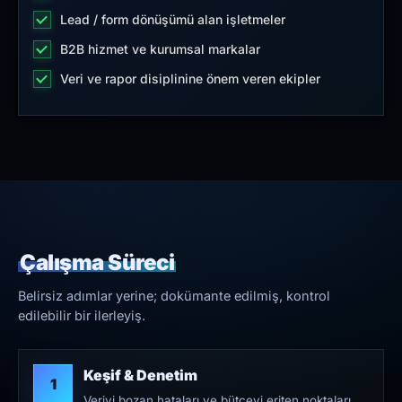
Lead / form dönüşümü alan işletmeler
B2B hizmet ve kurumsal markalar
Veri ve rapor disiplinine önem veren ekipler
Çalışma Süreci
Belirsiz adımlar yerine; dokümante edilmiş, kontrol
edilebilir bir ilerleyiş.
Keşif & Denetim
1
Veriyi bozan hataları ve bütçeyi eriten noktaları