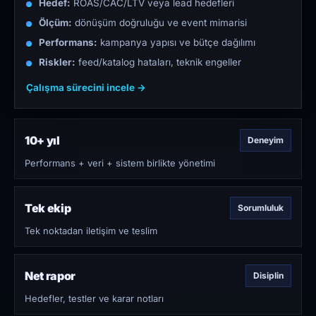
Hedef:
ROAS/CAC/LTV veya lead hedefleri
Ölçüm:
dönüşüm doğruluğu ve event mimarisi
Performans:
kampanya yapısı ve bütçe dağılımı
Riskler:
feed/katalog hataları, teknik engeller
Çalışma sürecini incele →
10+ yıl
Deneyim
Performans + veri + sistem birlikte yönetimi
Tek ekip
Sorumluluk
Tek noktadan iletişim ve teslim
Net rapor
Disiplin
Hedefler, testler ve karar notları