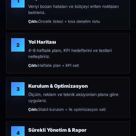
1
Veriyi bozan hataları ve bütçeyi eriten noktaları
belirleriz.
Çıktı:
Öncelik listesi + kısa denetim notu
Yol Haritası
2
4–8 haftalık planı, KPI hedeflerini ve testleri
netleştiririz.
Çıktı:
Haftalık plan + KPI seti
Kurulum & Optimizasyon
3
Ölçüm, reklam ve teknik aksiyonları plana göre
uygularız.
Çıktı:
Stabil kurulum + ilk optimizasyon seti
Sürekli Yönetim & Rapor
4