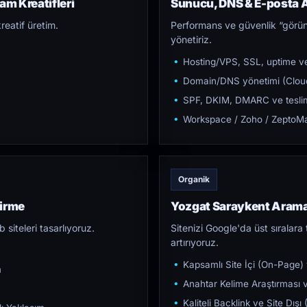
am Kreatifleri
Sunucu, DNS & E-posta A
reatif üretim.
Performans ve güvenlik “görün
yönetiriz.
Hosting/VPS, SSL, uptime ve
Domain/DNS yönetimi (Cloud
SPF, DKIM, DMARC ve teslim e
Workspace / Zoho / ZeptoMai
Organik
tirme
Yozgat Saraykent Aram
iteleri tasarlıyoruz.
Sitenizi Google'da üst sıralara t
artırıyoruz.
Kapsamlı Site İçi (On-Page)
m
Anahtar Kelime Araştırması ve
Kaliteli Backlink ve Site Dış