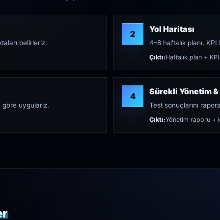
Yol Haritası
2
aları belirleriz.
4–8 haftalık planı, KPI h
Çıktı:
Haftalık plan + KPI
Sürekli Yönetim &
4
 göre uygularız.
Test sonuçlarını rapora 
Çıktı:
Yönetim raporu + k
er