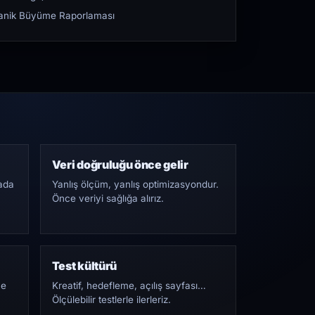
rganik Büyüme Raporlaması
Veri doğruluğu önce gelir
ada
Yanlış ölçüm, yanlış optimizasyondur.
Önce veriyi sağlığa alırız.
Test kültürü
Ne
Kreatif, hedefleme, açılış sayfası…
Ölçülebilir testlerle ilerleriz.