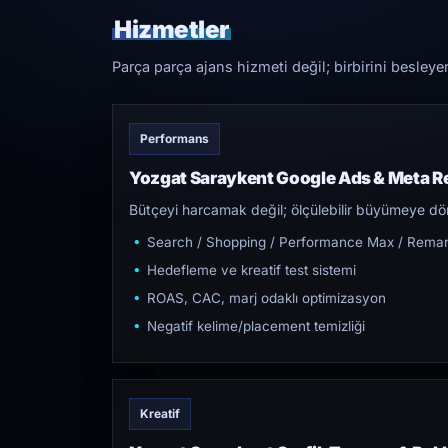
Hizmetler
Parça parça ajans hizmeti değil; birbirini besleye
Performans
Yozgat Saraykent Google Ads & Meta R
Bütçeyi harcamak değil; ölçülebilir büyümeye dön
Search / Shopping / Performance Max / Remar
Hedefleme ve kreatif test sistemi
ROAS, CAC, marj odaklı optimizasyon
Negatif kelime/placement temizliği
Kreatif