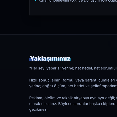
Kullanıcı Deneyimi (UX) ve Dönüşüm (UI) Odakl
Yaklaşımımız
“Her şeyi yaparız” yerine; net hedef, net sorumlulu
Hızlı sonuç, sihirli formül veya garanti cümleler
yerine; doğru ölçüm, net hedef ve şeffaf raporl
Reklam, ölçüm ve teknik altyapıyı ayrı ayrı değil; 
olarak ele alırız. Böylece sorunlar başka ekiplerd
gecikmez.