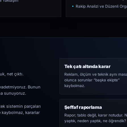
ı Yaklaşım
Rakip Analizi ve Düzenli O
Tek çatı altında karar
k, net çıktı.
Reklam, ölçüm ve teknik aynı mas
olunca sorunlar “başka ekipte”
kaybolmaz.
i vadetmiyoruz. Bunun
ama sunuyoruz.
tek sistemin parçaları
Şeffaf raporlama
e kaybolmaz, kararlar
Rapor; tablo değil, karar notudur. 
yaptık, neden yaptık, ne öğrendik?