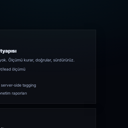
tyapısı
yok. Ölçümü kurar, doğrular, sürdürürüz.
et/lead ölçümü
 server-side tagging
netim raporları