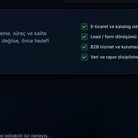
E-ticaret ve katalog od
eme, süreç ve kalite
Lead / form dönüşümü a
t değilse, önce hedefi
B2B hizmet ve kurumsa
Veri ve rapor disiplini
edilebilir bir ilerleyiş.