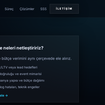
Süreç
Çözümler
SSS
İLETIŞIM
 neleri netleştiririz?
bütçe verimini aynı çerçevede ele alırız.
TV veya lead hedefleri
oğruluğu ve event mimarisi
nya yapısı ve bütçe dağılımı
og hataları, teknik engeller
cele →