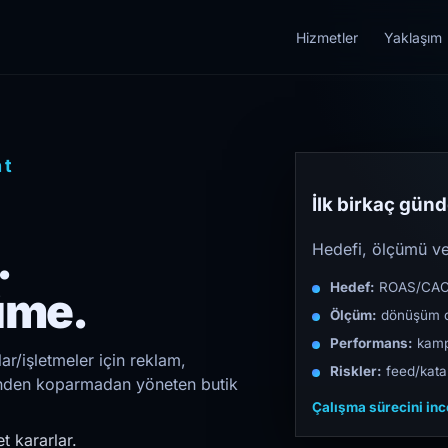
Hizmetler
Yaklaşım
nt
İlk birkaç günde
.
Hedefi, ölçümü ve 
Hedef:
ROAS/CAC/L
üme.
Ölçüm:
dönüşüm d
Performans:
kampa
r/işletmeler için reklam,
Riskler:
feed/katal
irinden koparmadan yöneten butik
Çalışma sürecini in
t kararlar.