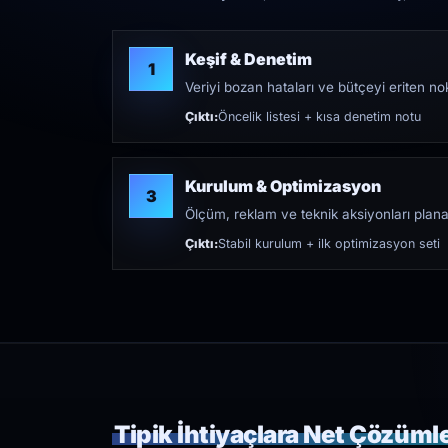
Keşif & Denetim
1
Veriyi bozan hataları ve bütçeyi eriten nokt
Çıktı:
Öncelik listesi + kısa denetim notu
Kurulum & Optimizasyon
3
Ölçüm, reklam ve teknik aksiyonları plana
Çıktı:
Stabil kurulum + ilk optimizasyon seti
Tipik İhtiyaçlara Net Çözüml