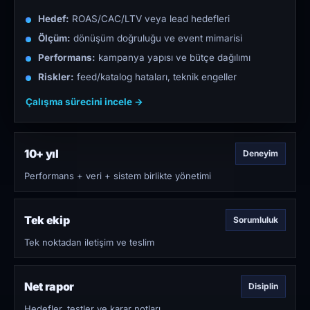
Hedef:
ROAS/CAC/LTV veya lead hedefleri
Ölçüm:
dönüşüm doğruluğu ve event mimarisi
Performans:
kampanya yapısı ve bütçe dağılımı
Riskler:
feed/katalog hataları, teknik engeller
Çalışma sürecini incele →
10+ yıl
Deneyim
Performans + veri + sistem birlikte yönetimi
Tek ekip
Sorumluluk
Tek noktadan iletişim ve teslim
Net rapor
Disiplin
Hedefler, testler ve karar notları