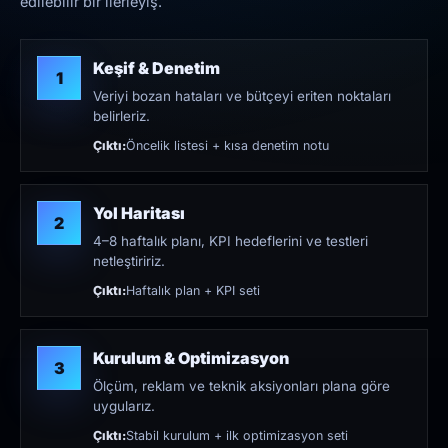
edilebilir bir ilerleyiş.
Keşif & Denetim
1
Veriyi bozan hataları ve bütçeyi eriten noktaları
belirleriz.
Çıktı:
Öncelik listesi + kısa denetim notu
Yol Haritası
2
4–8 haftalık planı, KPI hedeflerini ve testleri
netleştiririz.
Çıktı:
Haftalık plan + KPI seti
Kurulum & Optimizasyon
3
Ölçüm, reklam ve teknik aksiyonları plana göre
uygularız.
Çıktı:
Stabil kurulum + ilk optimizasyon seti