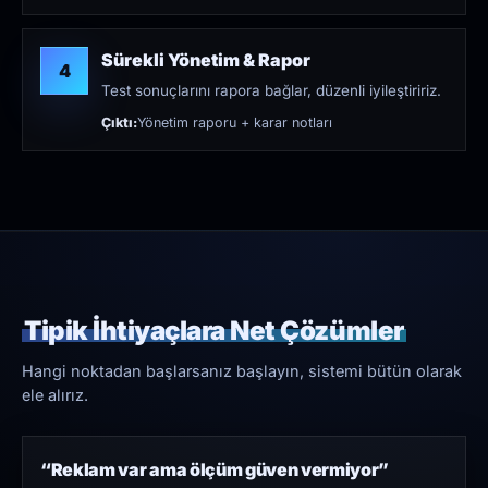
Sürekli Yönetim & Rapor
4
Test sonuçlarını rapora bağlar, düzenli iyileştiririz.
Çıktı:
Yönetim raporu + karar notları
Tipik İhtiyaçlara Net Çözümler
Hangi noktadan başlarsanız başlayın, sistemi bütün olarak
ele alırız.
“Reklam var ama ölçüm güven vermiyor”