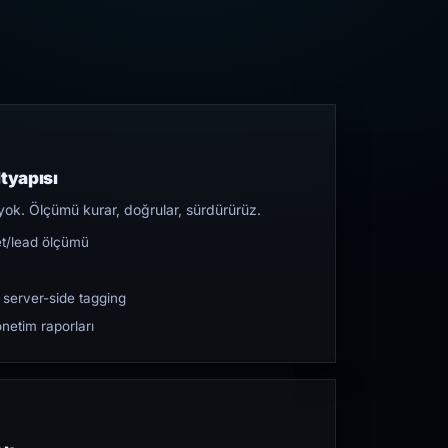
tyapısı
yok. Ölçümü kurar, doğrular, sürdürürüz.
et/lead ölçümü
 server-side tagging
netim raporları