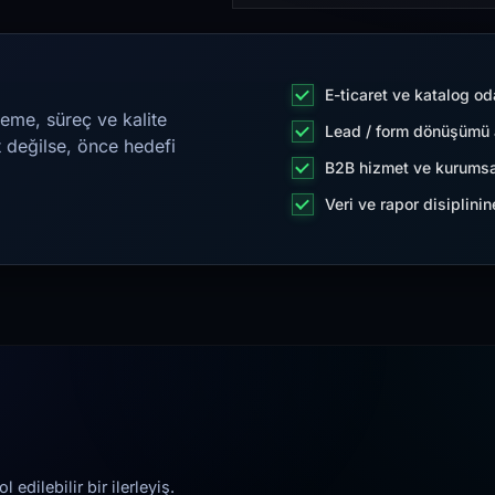
E-ticaret ve katalog od
eme, süreç ve kalite
Lead / form dönüşümü a
t değilse, önce hedefi
B2B hizmet ve kurumsa
Veri ve rapor disiplini
edilebilir bir ilerleyiş.