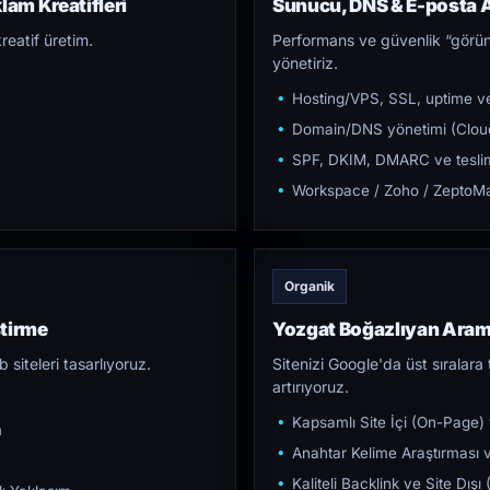
lam Kreatifleri
Sunucu, DNS & E-posta A
reatif üretim.
Performans ve güvenlik “görün
yönetiriz.
Hosting/VPS, SSL, uptime ve
Domain/DNS yönetimi (Cloud
SPF, DKIM, DMARC ve teslim e
Workspace / Zoho / ZeptoMai
Organik
ştirme
Yozgat Boğazlıyan Ara
iteleri tasarlıyoruz.
Sitenizi Google'da üst sıralara t
artırıyoruz.
Kapsamlı Site İçi (On-Page)
m
Anahtar Kelime Araştırması ve
Kaliteli Backlink ve Site Dış