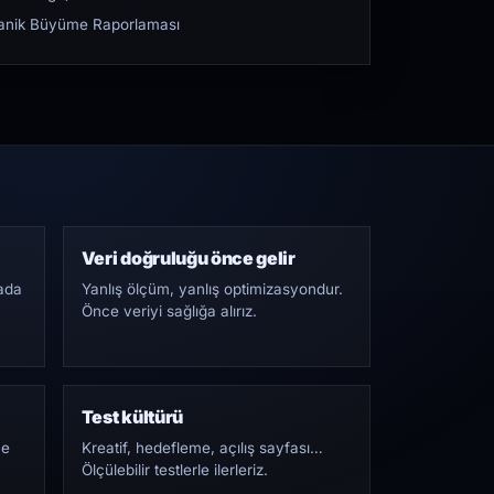
rganik Büyüme Raporlaması
Veri doğruluğu önce gelir
ada
Yanlış ölçüm, yanlış optimizasyondur.
Önce veriyi sağlığa alırız.
Test kültürü
Ne
Kreatif, hedefleme, açılış sayfası…
Ölçülebilir testlerle ilerleriz.