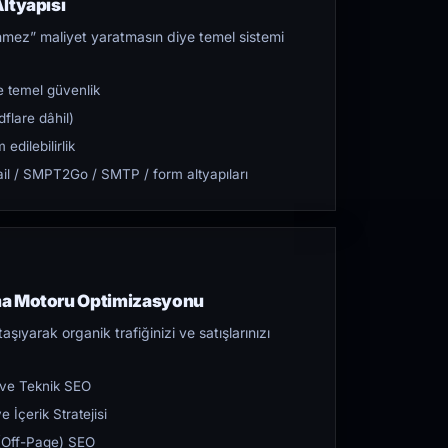
ltyapısı
mez” maliyet yaratmasın diye temel sistemi
 temel güvenlik
flare dâhil)
dilebilirlik
l / SMPT2Go / SMTP / form altyapıları
ma Motoru Optimizasyonu
aşıyarak organik trafiğinizi ve satışlarınızı
 ve Teknik SEO
 İçerik Stratejisi
ı (Off-Page) SEO