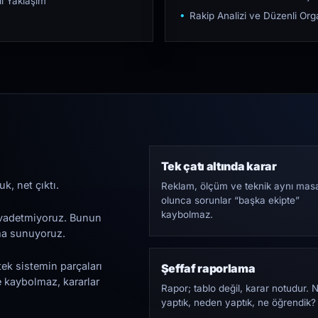
ı Yaklaşım
Rakip Analizi ve Düzenli O
Tek çatı altında karar
k, net çıktı.
Reklam, ölçüm ve teknik aynı mas
olunca sorunlar “başka ekipte”
kaybolmaz.
i vadetmiyoruz. Bunun
ama sunuyoruz.
tek sistemin parçaları
Şeffaf raporlama
e kaybolmaz, kararlar
Rapor; tablo değil, karar notudur. 
yaptık, neden yaptık, ne öğrendik?