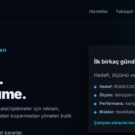
Hizmetler
Yaklaşım
an
İlk birkaç günde
.
Hedefi, ölçümü ve 
Hedef:
ROAS/CAC/L
üme.
Ölçüm:
dönüşüm d
Performans:
kampa
lar/işletmeler için reklam,
Riskler:
feed/katal
irinden koparmadan yöneten butik
Çalışma sürecini in
t kararlar.