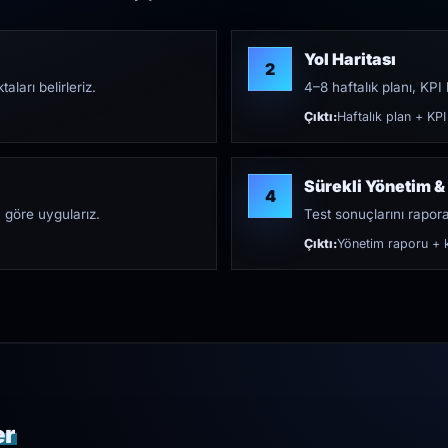
Yol Haritası
2
aları belirleriz.
4–8 haftalık planı, KPI h
Çıktı:
Haftalık plan + KPI
Sürekli Yönetim &
4
 göre uygularız.
Test sonuçlarını rapora 
Çıktı:
Yönetim raporu + k
er