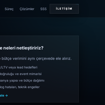
Süreç
Çözümler
SSS
İLETIŞIM
 neleri netleştiririz?
bütçe verimini aynı çerçevede ele alırız.
TV veya lead hedefleri
oğruluğu ve event mimarisi
nya yapısı ve bütçe dağılımı
og hataları, teknik engeller
cele →