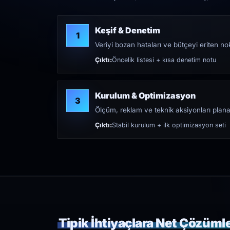
Keşif & Denetim
1
Veriyi bozan hataları ve bütçeyi eriten nokt
Çıktı:
Öncelik listesi + kısa denetim notu
Kurulum & Optimizasyon
3
Ölçüm, reklam ve teknik aksiyonları plana
Çıktı:
Stabil kurulum + ilk optimizasyon seti
Tipik İhtiyaçlara Net Çözüml