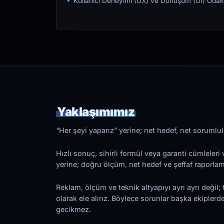
Kullanıcı Deneyimi (UX) ve Dönüşüm (UI) Odakl
Yaklaşımımız
“Her şeyi yaparız” yerine; net hedef, net sorumlulu
Hızlı sonuç, sihirli formül veya garanti cümleler
yerine; doğru ölçüm, net hedef ve şeffaf raporl
Reklam, ölçüm ve teknik altyapıyı ayrı ayrı değil; 
olarak ele alırız. Böylece sorunlar başka ekiplerd
gecikmez.