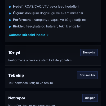
Hedef:
ROAS/CAC/LTV veya lead hedefleri
Ölçüm:
dönüşüm doğruluğu ve event mimarisi
Performans:
kampanya yapısı ve bütçe dağılımı
Riskler:
feed/katalog hataları, teknik engeller
Çalışma sürecini incele →
10+ yıl
Deneyim
Performans + veri + sistem birlikte yönetimi
Tek ekip
Sorumluluk
Tek noktadan iletişim ve teslim
Net rapor
Disiplin
Hedefler, testler ve karar notları