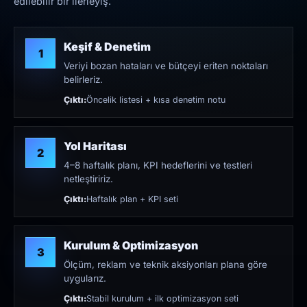
edilebilir bir ilerleyiş.
Keşif & Denetim
1
Veriyi bozan hataları ve bütçeyi eriten noktaları
belirleriz.
Çıktı:
Öncelik listesi + kısa denetim notu
Yol Haritası
2
4–8 haftalık planı, KPI hedeflerini ve testleri
netleştiririz.
Çıktı:
Haftalık plan + KPI seti
Kurulum & Optimizasyon
3
Ölçüm, reklam ve teknik aksiyonları plana göre
uygularız.
Çıktı:
Stabil kurulum + ilk optimizasyon seti