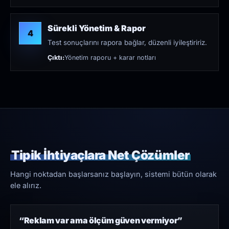
Sürekli Yönetim & Rapor
4
Test sonuçlarını rapora bağlar, düzenli iyileştiririz.
Çıktı:
Yönetim raporu + karar notları
Tipik İhtiyaçlara Net Çözümler
Hangi noktadan başlarsanız başlayın, sistemi bütün olarak
ele alırız.
“Reklam var ama ölçüm güven vermiyor”