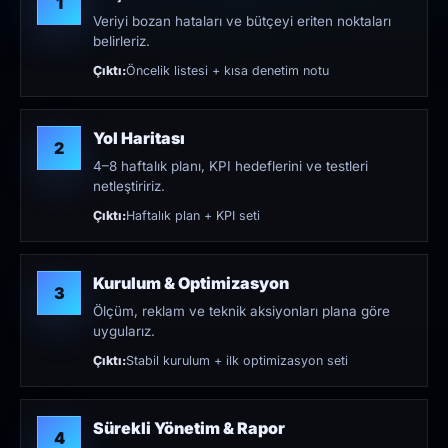
1
Veriyi bozan hataları ve bütçeyi eriten noktaları
belirleriz.
Çıktı:
Öncelik listesi + kısa denetim notu
Yol Haritası
2
4–8 haftalık planı, KPI hedeflerini ve testleri
netleştiririz.
Çıktı:
Haftalık plan + KPI seti
Kurulum & Optimizasyon
3
Ölçüm, reklam ve teknik aksiyonları plana göre
uygularız.
Çıktı:
Stabil kurulum + ilk optimizasyon seti
Sürekli Yönetim & Rapor
4