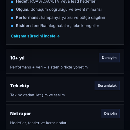
Hedef:
ROAS/CAC/LTV veya lead hedefleri
Ölçüm:
dönüşüm doğruluğu ve event mimarisi
Performans:
kampanya yapısı ve bütçe dağılımı
Riskler:
feed/katalog hataları, teknik engeller
Çalışma sürecini incele →
10+ yıl
Deneyim
Performans + veri + sistem birlikte yönetimi
Tek ekip
Sorumluluk
Tek noktadan iletişim ve teslim
Net rapor
Disiplin
Hedefler, testler ve karar notları