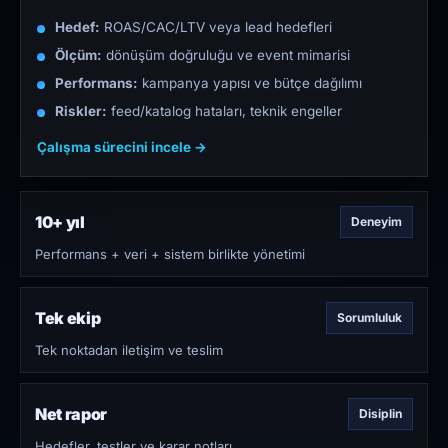
Hedef:
ROAS/CAC/LTV veya lead hedefleri
Ölçüm:
dönüşüm doğruluğu ve event mimarisi
Performans:
kampanya yapısı ve bütçe dağılımı
Riskler:
feed/katalog hataları, teknik engeller
Çalışma sürecini incele →
10+ yıl
Deneyim
Performans + veri + sistem birlikte yönetimi
Tek ekip
Sorumluluk
Tek noktadan iletişim ve teslim
Net rapor
Disiplin
Hedefler, testler ve karar notları