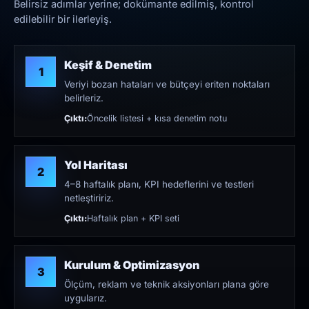
Belirsiz adımlar yerine; dokümante edilmiş, kontrol
edilebilir bir ilerleyiş.
Keşif & Denetim
1
Veriyi bozan hataları ve bütçeyi eriten noktaları
belirleriz.
Çıktı:
Öncelik listesi + kısa denetim notu
Yol Haritası
2
4–8 haftalık planı, KPI hedeflerini ve testleri
netleştiririz.
Çıktı:
Haftalık plan + KPI seti
Kurulum & Optimizasyon
3
Ölçüm, reklam ve teknik aksiyonları plana göre
uygularız.