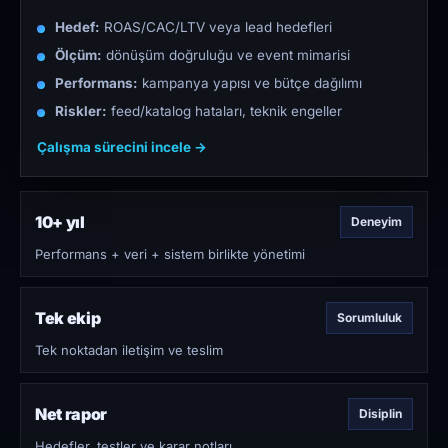
Hedef:
ROAS/CAC/LTV veya lead hedefleri
Ölçüm:
dönüşüm doğruluğu ve event mimarisi
Performans:
kampanya yapısı ve bütçe dağılımı
Riskler:
feed/katalog hataları, teknik engeller
Çalışma sürecini incele →
10+ yıl
Deneyim
Performans + veri + sistem birlikte yönetimi
Tek ekip
Sorumluluk
Tek noktadan iletişim ve teslim
Net rapor
Disiplin
Hedefler, testler ve karar notları