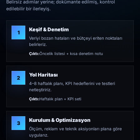
Belirsiz adımlar yerine; dokümante edilmiş, kontrol
edilebilir bir ilerleyiş.
Keşif & Denetim
1
Veriyi bozan hataları ve bütçeyi eriten noktaları
belirleriz.
Çıktı:
Öncelik listesi + kısa denetim notu
Yol Haritası
2
4–8 haftalık planı, KPI hedeflerini ve testleri
netleştiririz.
Çıktı:
Haftalık plan + KPI seti
Kurulum & Optimizasyon
3
Ölçüm, reklam ve teknik aksiyonları plana göre
uygularız.