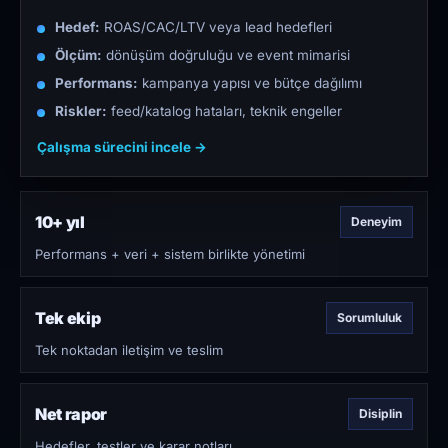
Hedef:
ROAS/CAC/LTV veya lead hedefleri
Ölçüm:
dönüşüm doğruluğu ve event mimarisi
Performans:
kampanya yapısı ve bütçe dağılımı
Riskler:
feed/katalog hataları, teknik engeller
Çalışma sürecini incele →
10+ yıl
Deneyim
Performans + veri + sistem birlikte yönetimi
Tek ekip
Sorumluluk
Tek noktadan iletişim ve teslim
Net rapor
Disiplin
Hedefler, testler ve karar notları