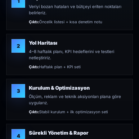
1
Veriyi bozan hataları ve bütçeyi eriten noktaları
belirleriz.
Çıktı:
Öncelik listesi + kısa denetim notu
Yol Haritası
2
4–8 haftalık planı, KPI hedeflerini ve testleri
netleştiririz.
Çıktı:
Haftalık plan + KPI seti
Kurulum & Optimizasyon
3
Ölçüm, reklam ve teknik aksiyonları plana göre
uygularız.
Çıktı:
Stabil kurulum + ilk optimizasyon seti
Sürekli Yönetim & Rapor
4