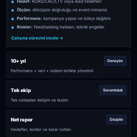
Hedef:
ROAS/CAC/LTV veya lead hedefleri
Ölçüm:
dönüşüm doğruluğu ve event mimarisi
Performans:
kampanya yapısı ve bütçe dağılımı
Riskler:
feed/katalog hataları, teknik engeller
Çalışma sürecini incele →
10+ yıl
Deneyim
Performans + veri + sistem birlikte yönetimi
Tek ekip
Sorumluluk
Tek noktadan iletişim ve teslim
Net rapor
Disiplin
Hedefler, testler ve karar notları