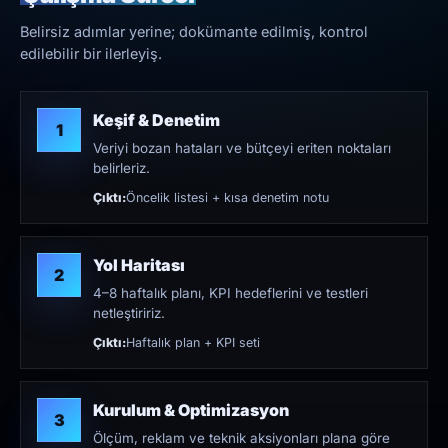
Belirsiz adımlar yerine; dokümante edilmiş, kontrol
edilebilir bir ilerleyiş.
Keşif & Denetim
1
Veriyi bozan hataları ve bütçeyi eriten noktaları
belirleriz.
Çıktı:
Öncelik listesi + kısa denetim notu
Yol Haritası
2
4–8 haftalık planı, KPI hedeflerini ve testleri
netleştiririz.
Çıktı:
Haftalık plan + KPI seti
Kurulum & Optimizasyon
3
Ölçüm, reklam ve teknik aksiyonları plana göre