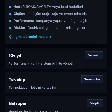
Hedef:
ROAS/CAC/LTV veya lead hedefleri
Ölçüm:
dönüşüm doğruluğu ve event mimarisi
Performans:
kampanya yapısı ve bütçe dağılımı
Riskler:
feed/katalog hataları, teknik engeller
Çalışma sürecini incele →
10+ yıl
Deneyim
Performans + veri + sistem birlikte yönetimi
Tek ekip
Sorumluluk
Tek noktadan iletişim ve teslim
Net rapor
Disiplin
Hedefler, testler ve karar notları