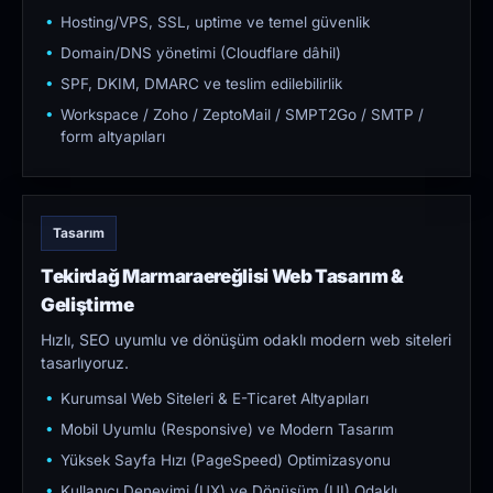
Hosting/VPS, SSL, uptime ve temel güvenlik
Domain/DNS yönetimi (Cloudflare dâhil)
SPF, DKIM, DMARC ve teslim edilebilirlik
Workspace / Zoho / ZeptoMail / SMPT2Go / SMTP /
form altyapıları
Tasarım
Tekirdağ Marmaraereğlisi Web Tasarım &
Geliştirme
Hızlı, SEO uyumlu ve dönüşüm odaklı modern web siteleri
tasarlıyoruz.
Kurumsal Web Siteleri & E-Ticaret Altyapıları
Mobil Uyumlu (Responsive) ve Modern Tasarım
Yüksek Sayfa Hızı (PageSpeed) Optimizasyonu
Kullanıcı Deneyimi (UX) ve Dönüşüm (UI) Odaklı