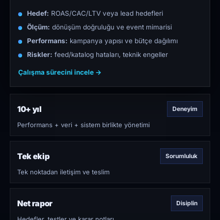
Hedef:
ROAS/CAC/LTV veya lead hedefleri
Ölçüm:
dönüşüm doğruluğu ve event mimarisi
Performans:
kampanya yapısı ve bütçe dağılımı
Riskler:
feed/katalog hataları, teknik engeller
Çalışma sürecini incele →
10+ yıl
Deneyim
Performans + veri + sistem birlikte yönetimi
Tek ekip
Sorumluluk
Tek noktadan iletişim ve teslim
Net rapor
Disiplin
Hedefler, testler ve karar notları