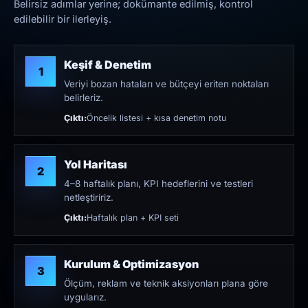
Belirsiz adımlar yerine; dokümante edilmiş, kontrol
edilebilir bir ilerleyiş.
Keşif & Denetim
1
Veriyi bozan hataları ve bütçeyi eriten noktaları
belirleriz.
Çıktı:
Öncelik listesi + kısa denetim notu
Yol Haritası
2
4–8 haftalık planı, KPI hedeflerini ve testleri
netleştiririz.
Çıktı:
Haftalık plan + KPI seti
Kurulum & Optimizasyon
3
Ölçüm, reklam ve teknik aksiyonları plana göre
uygularız.