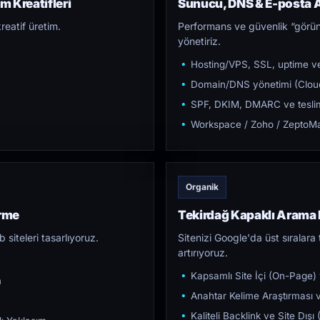
m Kreatifleri
Sunucu, DNS & E-posta A
reatif üretim.
Performans ve güvenlik “görün
yönetiriz.
Hosting/VPS, SSL, uptime ve
Domain/DNS yönetimi (Cloud
SPF, DKIM, DMARC ve teslim e
Workspace / Zoho / ZeptoMai
Organik
irme
Tekirdağ Kapaklı Arama
iteleri tasarlıyoruz.
Sitenizi Google'da üst sıralara t
artırıyoruz.
Kapsamlı Site İçi (On-Page)
m
Anahtar Kelime Araştırması ve
Kaliteli Backlink ve Site Dış