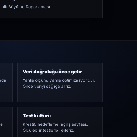
rganik Büyüme Raporlaması
Veri doğruluğu önce gelir
ada
Yanlış ölçüm, yanlış optimizasyondur.
Önce veriyi sağlığa alırız.
Test kültürü
Ne
Kreatif, hedefleme, açılış sayfası…
Ölçülebilir testlerle ilerleriz.