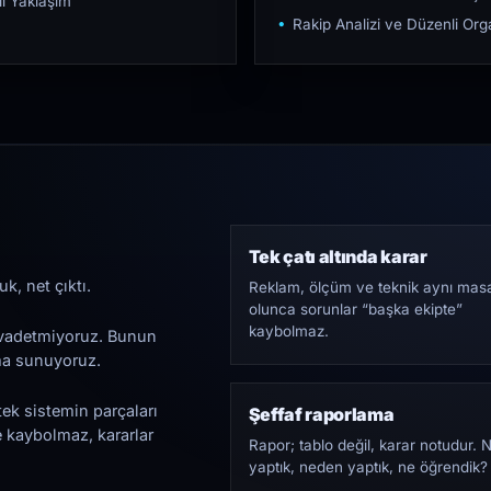
ı Yaklaşım
Rakip Analizi ve Düzenli O
Tek çatı altında karar
k, net çıktı.
Reklam, ölçüm ve teknik aynı mas
olunca sorunlar “başka ekipte”
kaybolmaz.
i vadetmiyoruz. Bunun
ama sunuyoruz.
tek sistemin parçaları
Şeffaf raporlama
e kaybolmaz, kararlar
Rapor; tablo değil, karar notudur. 
yaptık, neden yaptık, ne öğrendik?