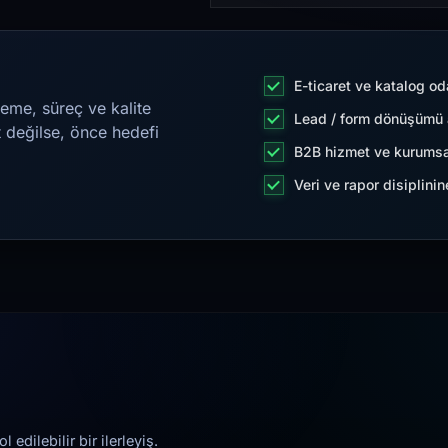
E-ticaret ve katalog od
eme, süreç ve kalite
Lead / form dönüşümü a
t değilse, önce hedefi
B2B hizmet ve kurumsa
Veri ve rapor disiplini
edilebilir bir ilerleyiş.