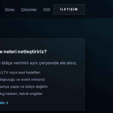
Süreç
Çözümler
SSS
İLETIŞIM
 neleri netleştiririz?
bütçe verimini aynı çerçevede ele alırız.
TV veya lead hedefleri
oğruluğu ve event mimarisi
nya yapısı ve bütçe dağılımı
og hataları, teknik engeller
cele →