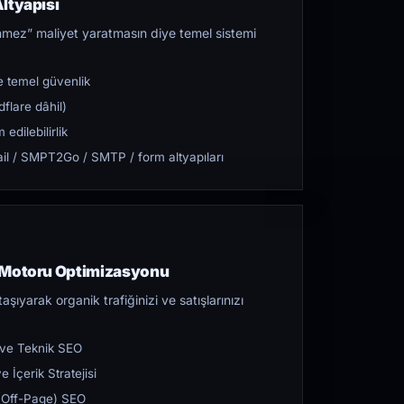
ltyapısı
mez” maliyet yaratmasın diye temel sistemi
 temel güvenlik
flare dâhil)
dilebilirlik
l / SMPT2Go / SMTP / form altyapıları
 Motoru Optimizasyonu
aşıyarak organik trafiğinizi ve satışlarınızı
 ve Teknik SEO
 İçerik Stratejisi
ı (Off-Page) SEO