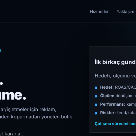
Hizmetler
Yaklaşım
ı
İlk birkaç günde
.
Hedefi, ölçümü ve 
Hedef:
ROAS/CAC/L
üme.
Ölçüm:
dönüşüm d
Performans:
kampa
r/işletmeler için reklam,
Riskler:
feed/katal
irinden koparmadan yöneten butik
Çalışma sürecini in
t kararlar.