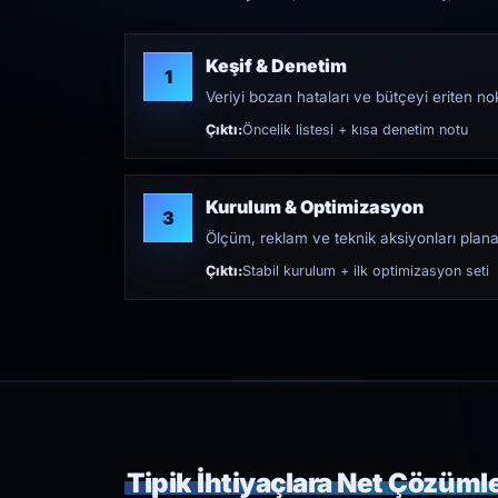
Keşif & Denetim
1
Veriyi bozan hataları ve bütçeyi eriten nokt
Çıktı:
Öncelik listesi + kısa denetim notu
Kurulum & Optimizasyon
3
Ölçüm, reklam ve teknik aksiyonları plana
Çıktı:
Stabil kurulum + ilk optimizasyon seti
Tipik İhtiyaçlara Net Çözüml