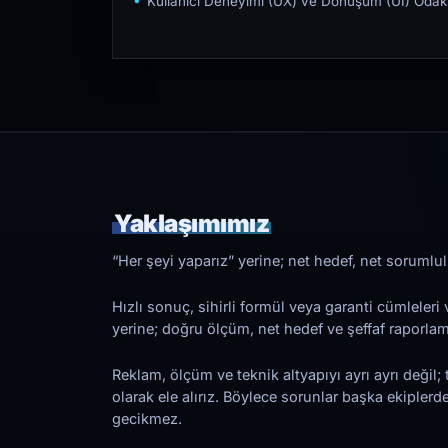
Kullanıcı Deneyimi (UX) ve Dönüşüm (UI) Odakl
Yaklaşımımız
“Her şeyi yaparız” yerine; net hedef, net sorumlulu
Hızlı sonuç, sihirli formül veya garanti cümleler
yerine; doğru ölçüm, net hedef ve şeffaf raporl
Reklam, ölçüm ve teknik altyapıyı ayrı ayrı değil; 
olarak ele alırız. Böylece sorunlar başka ekiplerd
gecikmez.