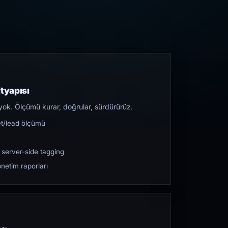
tyapısı
yok. Ölçümü kurar, doğrular, sürdürürüz.
et/lead ölçümü
 server-side tagging
netim raporları