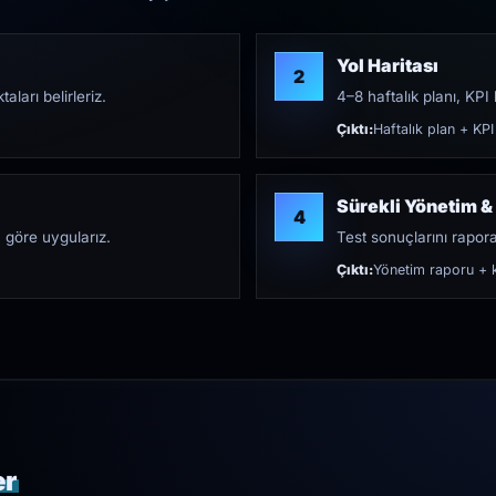
Yol Haritası
2
aları belirleriz.
4–8 haftalık planı, KPI h
Çıktı:
Haftalık plan + KPI
Sürekli Yönetim &
4
 göre uygularız.
Test sonuçlarını rapora 
Çıktı:
Yönetim raporu + k
er