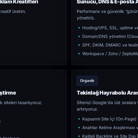
klam Kreatifleri
Sunucu, DNS & E-posta A
reatif üretim.
Performans ve güvenlik “görün
yönetiriz.
Hosting/VPS, SSL, uptime ve
Domain/DNS yönetimi (Cloud
SPF, DKIM, DMARC ve teslim e
Workspace / Zoho / ZeptoMai
Organik
ştirme
Tekirdağ Hayrabolu Ar
iteleri tasarlıyoruz.
Sitenizi Google'da üst sıralara t
artırıyoruz.
Kapsamlı Site İçi (On-Page)
m
Anahtar Kelime Araştırması ve
Kaliteli Backlink ve Site Dış