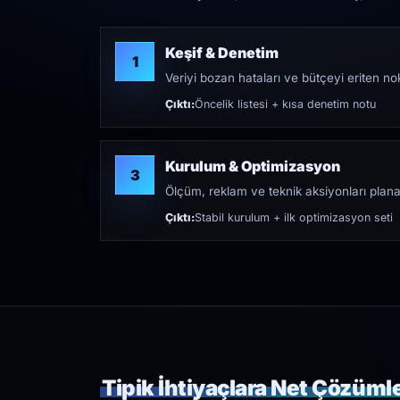
Keşif & Denetim
1
Veriyi bozan hataları ve bütçeyi eriten nokt
Çıktı:
Öncelik listesi + kısa denetim notu
Kurulum & Optimizasyon
3
Ölçüm, reklam ve teknik aksiyonları plana
Çıktı:
Stabil kurulum + ilk optimizasyon seti
Tipik İhtiyaçlara Net Çözüml