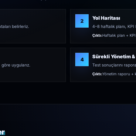
Yol Haritası
2
aları belirleriz.
4–8 haftalık planı, KPI h
Çıktı:
Haftalık plan + KPI
Sürekli Yönetim &
4
 göre uygularız.
Test sonuçlarını rapora 
Çıktı:
Yönetim raporu + k
er