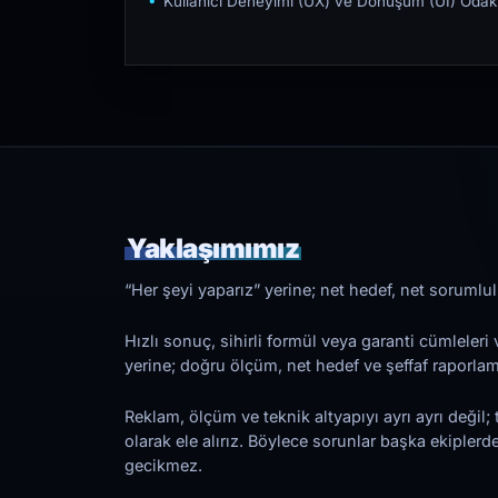
Kullanıcı Deneyimi (UX) ve Dönüşüm (UI) Odakl
Yaklaşımımız
“Her şeyi yaparız” yerine; net hedef, net sorumlulu
Hızlı sonuç, sihirli formül veya garanti cümleler
yerine; doğru ölçüm, net hedef ve şeffaf raporl
Reklam, ölçüm ve teknik altyapıyı ayrı ayrı değil; 
olarak ele alırız. Böylece sorunlar başka ekiplerd
gecikmez.