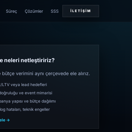
Süreç
Çözümler
SSS
İLETIŞIM
 neleri netleştiririz?
bütçe verimini aynı çerçevede ele alırız.
TV veya lead hedefleri
oğruluğu ve event mimarisi
nya yapısı ve bütçe dağılımı
og hataları, teknik engeller
cele →