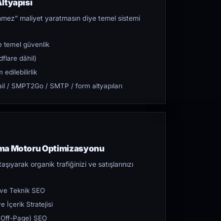
ltyapısı
mez” maliyet yaratmasın diye temel sistemi
 temel güvenlik
flare dâhil)
dilebilirlik
l / SMPT2Go / SMTP / form altyapıları
ama Motoru Optimizasyonu
aşıyarak organik trafiğinizi ve satışlarınızı
 ve Teknik SEO
 İçerik Stratejisi
ı (Off-Page) SEO