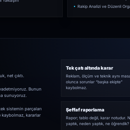
ı Yaklaşım
Rakip Analizi ve Düzenli O
Tek çatı altında karar
k, net çıktı.
Reklam, ölçüm ve teknik aynı mas
olunca sorunlar “başka ekipte”
kaybolmaz.
i vadetmiyoruz. Bunun
ama sunuyoruz.
tek sistemin parçaları
Şeffaf raporlama
e kaybolmaz, kararlar
Rapor; tablo değil, karar notudur. 
yaptık, neden yaptık, ne öğrendik?