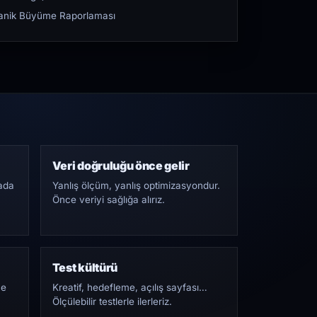
rganik Büyüme Raporlaması
Veri doğruluğu önce gelir
ada
Yanlış ölçüm, yanlış optimizasyondur.
Önce veriyi sağlığa alırız.
Test kültürü
Ne
Kreatif, hedefleme, açılış sayfası…
Ölçülebilir testlerle ilerleriz.