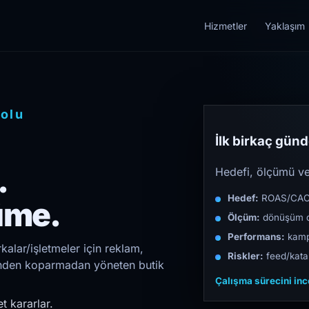
Hizmetler
Yaklaşım
olu
İlk birkaç günde
.
Hedefi, ölçümü ve 
Hedef:
ROAS/CAC/L
üme.
Ölçüm:
dönüşüm d
Performans:
kampa
alar/işletmeler için reklam,
Riskler:
feed/katal
irinden koparmadan yöneten butik
Çalışma sürecini in
t kararlar.