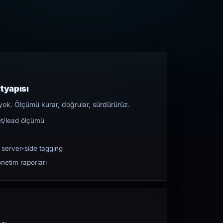
tyapısı
yok. Ölçümü kurar, doğrular, sürdürürüz.
et/lead ölçümü
 server-side tagging
netim raporları