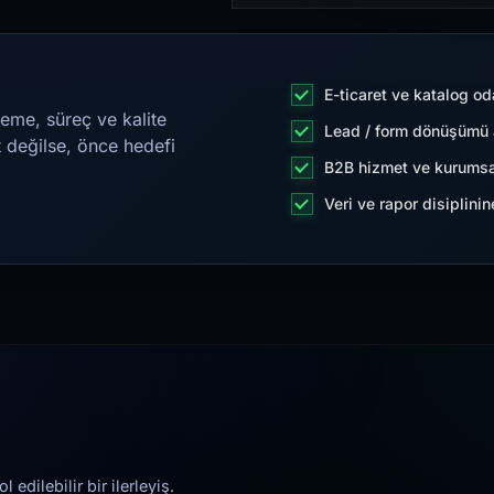
E-ticaret ve katalog od
eme, süreç ve kalite
Lead / form dönüşümü a
t değilse, önce hedefi
B2B hizmet ve kurumsa
Veri ve rapor disiplini
edilebilir bir ilerleyiş.