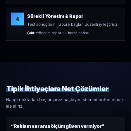
Sürekli Yönetim & Rapor
4
Test sonuçlarını rapora bağlar, düzenli iyileştiririz.
Çıktı:
Yönetim raporu + karar notları
Tipik İhtiyaçlara Net Çözümler
Hangi noktadan başlarsanız başlayın, sistemi bütün olarak
ele alırız.
“Reklam var ama ölçüm güven vermiyor”