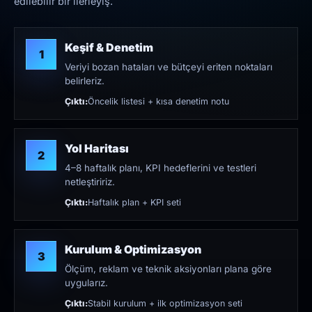
edilebilir bir ilerleyiş.
Keşif & Denetim
1
Veriyi bozan hataları ve bütçeyi eriten noktaları
belirleriz.
Çıktı:
Öncelik listesi + kısa denetim notu
Yol Haritası
2
4–8 haftalık planı, KPI hedeflerini ve testleri
netleştiririz.
Çıktı:
Haftalık plan + KPI seti
Kurulum & Optimizasyon
3
Ölçüm, reklam ve teknik aksiyonları plana göre
uygularız.
Çıktı:
Stabil kurulum + ilk optimizasyon seti