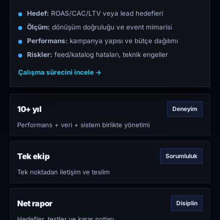
Hedef:
ROAS/CAC/LTV veya lead hedefleri
Ölçüm:
dönüşüm doğruluğu ve event mimarisi
Performans:
kampanya yapısı ve bütçe dağılımı
Riskler:
feed/katalog hataları, teknik engeller
Çalışma sürecini incele →
10+ yıl
Deneyim
Performans + veri + sistem birlikte yönetimi
Tek ekip
Sorumluluk
Tek noktadan iletişim ve teslim
Net rapor
Disiplin
Hedefler, testler ve karar notları