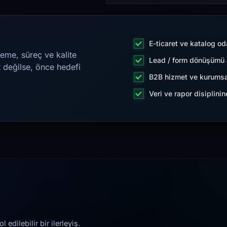
E-ticaret ve katalog od
eme, süreç ve kalite
Lead / form dönüşümü a
t değilse, önce hedefi
B2B hizmet ve kurumsa
Veri ve rapor disiplini
edilebilir bir ilerleyiş.