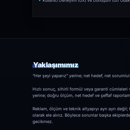
Kullanıcı Deneyimi (UX) ve Dönüşüm (UI) Odakl
Yaklaşımımız
“Her şeyi yaparız” yerine; net hedef, net sorumlulu
Hızlı sonuç, sihirli formül veya garanti cümleler
yerine; doğru ölçüm, net hedef ve şeffaf raporl
Reklam, ölçüm ve teknik altyapıyı ayrı ayrı değil; 
olarak ele alırız. Böylece sorunlar başka ekiplerd
gecikmez.