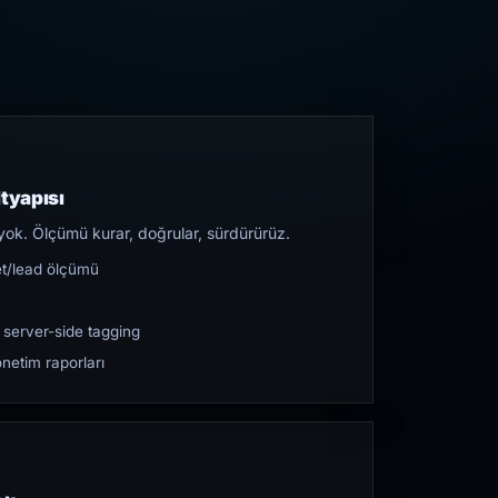
tyapısı
yok. Ölçümü kurar, doğrular, sürdürürüz.
et/lead ölçümü
 server-side tagging
netim raporları