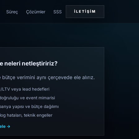
Süreç
Çözümler
SSS
İLETIŞIM
 neleri netleştiririz?
bütçe verimini aynı çerçevede ele alırız.
TV veya lead hedefleri
oğruluğu ve event mimarisi
nya yapısı ve bütçe dağılımı
og hataları, teknik engeller
cele →