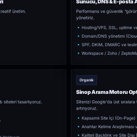
ri
Sunucu, DNS & E-posta A
reatif üretim.
Performans ve güvenlik “görün
yönetiriz.
Hosting/VPS, SSL, uptime ve
Domain/DNS yönetimi (Cloud
SPF, DKIM, DMARC ve teslim e
Workspace / Zoho / ZeptoMai
Organik
Sinop Arama Motoru Op
iteleri tasarlıyoruz.
Sitenizi Google'da üst sıralara t
artırıyoruz.
Kapsamlı Site İçi (On-Page)
m
Anahtar Kelime Araştırması ve
Kaliteli Backlink ve Site Dış