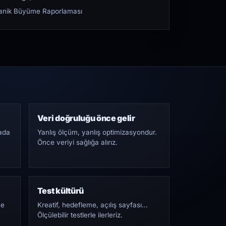
rganik Büyüme Raporlaması
Veri doğruluğu önce gelir
ada
Yanlış ölçüm, yanlış optimizasyondur.
Önce veriyi sağlığa alırız.
Test kültürü
Ne
Kreatif, hedefleme, açılış sayfası…
Ölçülebilir testlerle ilerleriz.