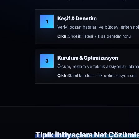
Keşif & Denetim
1
Veriyi bozan hataları ve bütçeyi eriten nokt
Çıktı:
Öncelik listesi + kısa denetim notu
Kurulum & Optimizasyon
3
Ölçüm, reklam ve teknik aksiyonları plana
Çıktı:
Stabil kurulum + ilk optimizasyon seti
Tipik İhtiyaçlara Net Çözüml