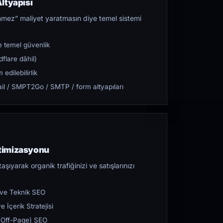
ltyapısı
mez” maliyet yaratmasın diye temel sistemi
 temel güvenlik
flare dâhil)
dilebilirlik
l / SMPT2Go / SMTP / form altyapıları
timizasyonu
aşıyarak organik trafiğinizi ve satışlarınızı
 ve Teknik SEO
 İçerik Stratejisi
ı (Off-Page) SEO