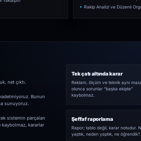
ı Yaklaşım
Rakip Analizi ve Düzenli O
Tek çatı altında karar
k, net çıktı.
Reklam, ölçüm ve teknik aynı mas
olunca sorunlar “başka ekipte”
kaybolmaz.
i vadetmiyoruz. Bunun
ama sunuyoruz.
tek sistemin parçaları
Şeffaf raporlama
e kaybolmaz, kararlar
Rapor; tablo değil, karar notudur. 
yaptık, neden yaptık, ne öğrendik?