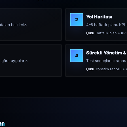
Yol Haritası
2
aları belirleriz.
4–8 haftalık planı, KPI h
Çıktı:
Haftalık plan + KPI
Sürekli Yönetim &
4
 göre uygularız.
Test sonuçlarını rapora 
Çıktı:
Yönetim raporu + k
er