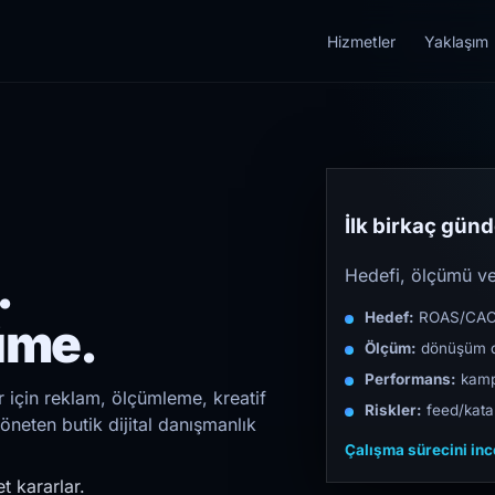
Hizmetler
Yaklaşım
İlk birkaç günde
.
Hedefi, ölçümü ve 
Hedef:
ROAS/CAC/L
üme.
Ölçüm:
dönüşüm d
Performans:
kampa
r için reklam, ölçümleme, kreatif
Riskler:
feed/katal
öneten butik dijital danışmanlık
Çalışma sürecini in
t kararlar.