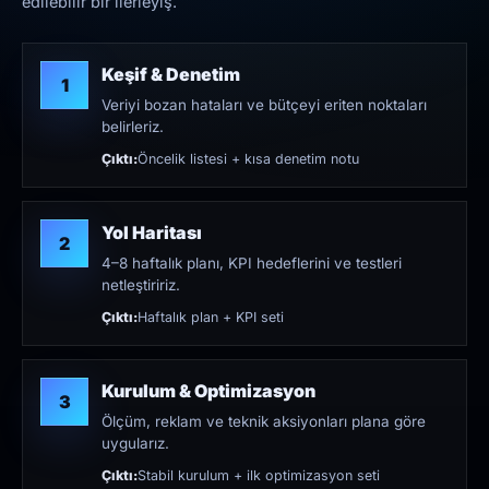
edilebilir bir ilerleyiş.
Keşif & Denetim
1
Veriyi bozan hataları ve bütçeyi eriten noktaları
belirleriz.
Çıktı:
Öncelik listesi + kısa denetim notu
Yol Haritası
2
4–8 haftalık planı, KPI hedeflerini ve testleri
netleştiririz.
Çıktı:
Haftalık plan + KPI seti
Kurulum & Optimizasyon
3
Ölçüm, reklam ve teknik aksiyonları plana göre
uygularız.
Çıktı:
Stabil kurulum + ilk optimizasyon seti