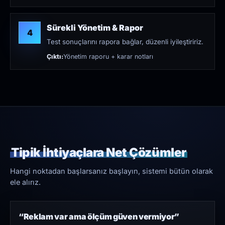
Sürekli Yönetim & Rapor
4
Test sonuçlarını rapora bağlar, düzenli iyileştiririz.
Çıktı:
Yönetim raporu + karar notları
Tipik İhtiyaçlara Net Çözümler
Hangi noktadan başlarsanız başlayın, sistemi bütün olarak
ele alırız.
“Reklam var ama ölçüm güven vermiyor”