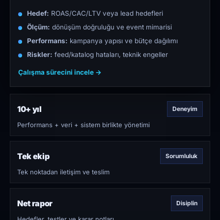
Hedef:
ROAS/CAC/LTV veya lead hedefleri
Ölçüm:
dönüşüm doğruluğu ve event mimarisi
Performans:
kampanya yapısı ve bütçe dağılımı
Riskler:
feed/katalog hataları, teknik engeller
Çalışma sürecini incele →
10+ yıl
Deneyim
Performans + veri + sistem birlikte yönetimi
Tek ekip
Sorumluluk
Tek noktadan iletişim ve teslim
Net rapor
Disiplin
Hedefler, testler ve karar notları