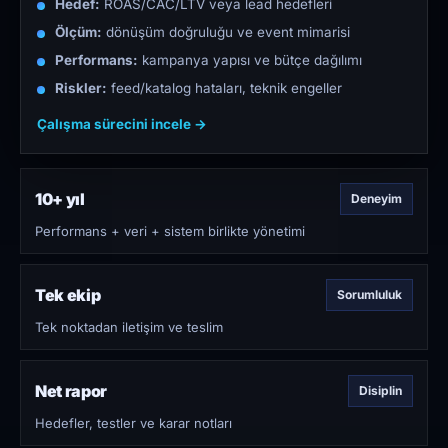
Hedef:
ROAS/CAC/LTV veya lead hedefleri
Ölçüm:
dönüşüm doğruluğu ve event mimarisi
Performans:
kampanya yapısı ve bütçe dağılımı
Riskler:
feed/katalog hataları, teknik engeller
Çalışma sürecini incele →
10+ yıl
Deneyim
Performans + veri + sistem birlikte yönetimi
Tek ekip
Sorumluluk
Tek noktadan iletişim ve teslim
Net rapor
Disiplin
Hedefler, testler ve karar notları