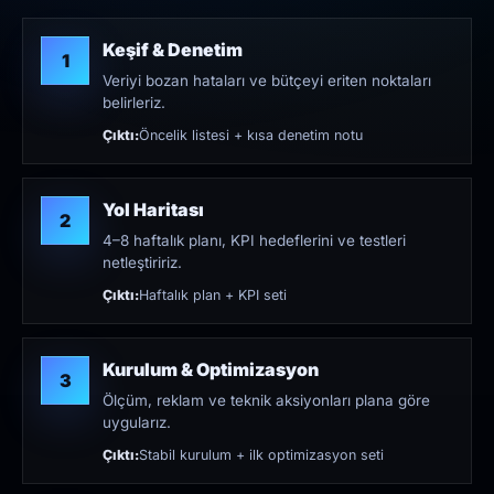
Keşif & Denetim
1
Veriyi bozan hataları ve bütçeyi eriten noktaları
belirleriz.
Çıktı:
Öncelik listesi + kısa denetim notu
Yol Haritası
2
4–8 haftalık planı, KPI hedeflerini ve testleri
netleştiririz.
Çıktı:
Haftalık plan + KPI seti
Kurulum & Optimizasyon
3
Ölçüm, reklam ve teknik aksiyonları plana göre
uygularız.
Çıktı:
Stabil kurulum + ilk optimizasyon seti