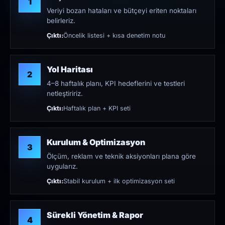
1
Veriyi bozan hataları ve bütçeyi eriten noktaları
belirleriz.
Çıktı:
Öncelik listesi + kısa denetim notu
Yol Haritası
2
4–8 haftalık planı, KPI hedeflerini ve testleri
netleştiririz.
Çıktı:
Haftalık plan + KPI seti
Kurulum & Optimizasyon
3
Ölçüm, reklam ve teknik aksiyonları plana göre
uygularız.
Çıktı:
Stabil kurulum + ilk optimizasyon seti
Sürekli Yönetim & Rapor
4