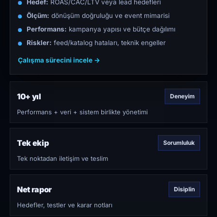
Hedef:
ROAS/CAC/LTV veya lead hedefleri
Ölçüm:
dönüşüm doğruluğu ve event mimarisi
Performans:
kampanya yapısı ve bütçe dağılımı
Riskler:
feed/katalog hataları, teknik engeller
Çalışma sürecini incele →
10+ yıl
Deneyim
Performans + veri + sistem birlikte yönetimi
Tek ekip
Sorumluluk
Tek noktadan iletişim ve teslim
Net rapor
Disiplin
Hedefler, testler ve karar notları