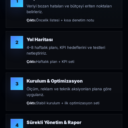
1
Veriyi bozan hataları ve bütçeyi eriten noktaları
belirleriz.
Çıktı:
Öncelik listesi + kısa denetim notu
Yol Haritası
2
4–8 haftalık planı, KPI hedeflerini ve testleri
netleştiririz.
Çıktı:
Haftalık plan + KPI seti
Kurulum & Optimizasyon
3
Ölçüm, reklam ve teknik aksiyonları plana göre
uygularız.
Çıktı:
Stabil kurulum + ilk optimizasyon seti
Sürekli Yönetim & Rapor
4