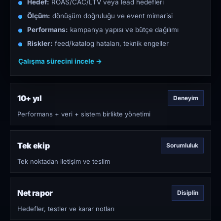
Hedef:
ROAS/CAC/LTV veya lead hedefleri
Ölçüm:
dönüşüm doğruluğu ve event mimarisi
Performans:
kampanya yapısı ve bütçe dağılımı
Riskler:
feed/katalog hataları, teknik engeller
Çalışma sürecini incele →
10+ yıl
Deneyim
Performans + veri + sistem birlikte yönetimi
Tek ekip
Sorumluluk
Tek noktadan iletişim ve teslim
Net rapor
Disiplin
Hedefler, testler ve karar notları