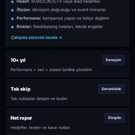
Hedef:
ROAS/CAC/LTV veya lead hedefleri
Ölçüm:
dönüşüm doğruluğu ve event mimarisi
Performans:
kampanya yapısı ve bütçe dağılımı
Riskler:
feed/katalog hataları, teknik engeller
Çalışma sürecini incele →
10+ yıl
Deneyim
Performans + veri + sistem birlikte yönetimi
Tek ekip
Sorumluluk
Tek noktadan iletişim ve teslim
Net rapor
Disiplin
Hedefler, testler ve karar notları