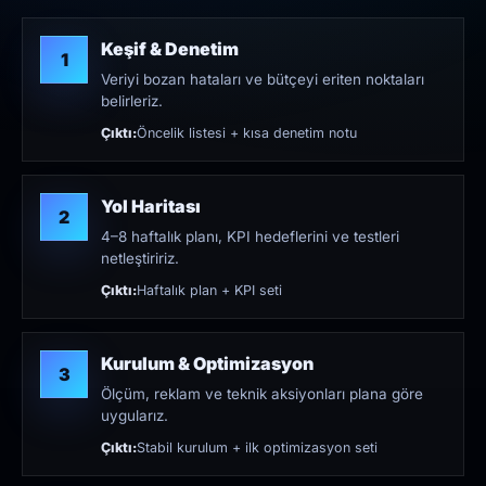
Keşif & Denetim
1
Veriyi bozan hataları ve bütçeyi eriten noktaları
belirleriz.
Çıktı:
Öncelik listesi + kısa denetim notu
Yol Haritası
2
4–8 haftalık planı, KPI hedeflerini ve testleri
netleştiririz.
Çıktı:
Haftalık plan + KPI seti
Kurulum & Optimizasyon
3
Ölçüm, reklam ve teknik aksiyonları plana göre
uygularız.
Çıktı:
Stabil kurulum + ilk optimizasyon seti