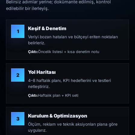
Belirsiz adımlar yerine; dokümante edilmiş, kontrol
edilebilir bir ilerleyiş.
Keşif & Denetim
1
Veriyi bozan hataları ve bütçeyi eriten noktaları
belirleriz.
Çıktı:
Öncelik listesi + kısa denetim notu
Yol Haritası
2
4–8 haftalık planı, KPI hedeflerini ve testleri
netleştiririz.
Çıktı:
Haftalık plan + KPI seti
Kurulum & Optimizasyon
3
Ölçüm, reklam ve teknik aksiyonları plana göre
uygularız.