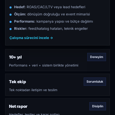
Hedef:
ROAS/CAC/LTV veya lead hedefleri
Ölçüm:
dönüşüm doğruluğu ve event mimarisi
Performans:
kampanya yapısı ve bütçe dağılımı
Riskler:
feed/katalog hataları, teknik engeller
Çalışma sürecini incele →
10+ yıl
Deneyim
Performans + veri + sistem birlikte yönetimi
Tek ekip
Sorumluluk
Tek noktadan iletişim ve teslim
Net rapor
Disiplin
Hedefler, testler ve karar notları