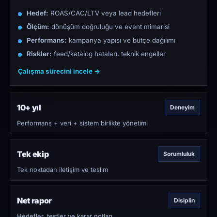
Hedef:
ROAS/CAC/LTV veya lead hedefleri
Ölçüm:
dönüşüm doğruluğu ve event mimarisi
Performans:
kampanya yapısı ve bütçe dağılımı
Riskler:
feed/katalog hataları, teknik engeller
Çalışma sürecini incele →
10+ yıl
Deneyim
Performans + veri + sistem birlikte yönetimi
Tek ekip
Sorumluluk
Tek noktadan iletişim ve teslim
Net rapor
Disiplin
Hedefler, testler ve karar notları