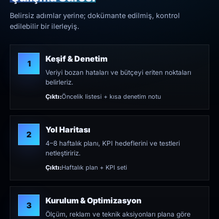
Belirsiz adımlar yerine; dokümante edilmiş, kontrol
edilebilir bir ilerleyiş.
Keşif & Denetim
1
Veriyi bozan hataları ve bütçeyi eriten noktaları
belirleriz.
Çıktı:
Öncelik listesi + kısa denetim notu
Yol Haritası
2
4–8 haftalık planı, KPI hedeflerini ve testleri
netleştiririz.
Çıktı:
Haftalık plan + KPI seti
Kurulum & Optimizasyon
3
Ölçüm, reklam ve teknik aksiyonları plana göre