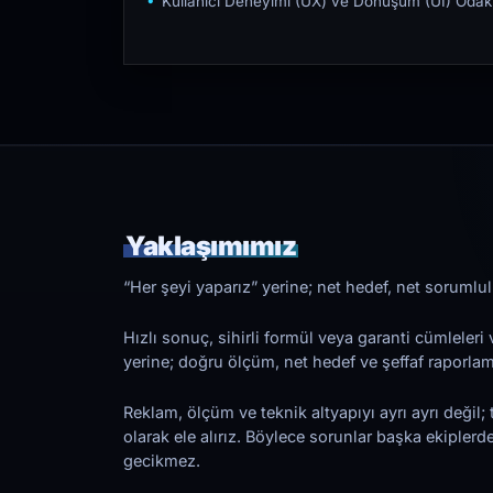
Kullanıcı Deneyimi (UX) ve Dönüşüm (UI) Odakl
Yaklaşımımız
“Her şeyi yaparız” yerine; net hedef, net sorumlulu
Hızlı sonuç, sihirli formül veya garanti cümleler
yerine; doğru ölçüm, net hedef ve şeffaf raporl
Reklam, ölçüm ve teknik altyapıyı ayrı ayrı değil; 
olarak ele alırız. Böylece sorunlar başka ekiplerd
gecikmez.