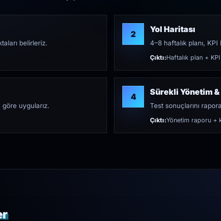
Yol Haritası
2
aları belirleriz.
4–8 haftalık planı, KPI h
Çıktı:
Haftalık plan + KPI
Sürekli Yönetim &
4
 göre uygularız.
Test sonuçlarını rapora 
Çıktı:
Yönetim raporu + k
er