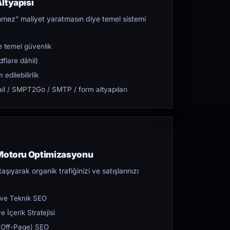
ltyapısı
mez” maliyet yaratmasın diye temel sistemi
 temel güvenlik
flare dâhil)
dilebilirlik
l / SMPT2Go / SMTP / form altyapıları
 Motoru Optimizasyonu
aşıyarak organik trafiğinizi ve satışlarınızı
 ve Teknik SEO
 İçerik Stratejisi
ı (Off-Page) SEO