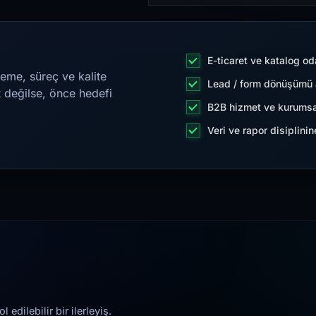
E-ticaret ve katalog od
eme, süreç ve kalite
Lead / form dönüşümü a
t değilse, önce hedefi
B2B hizmet ve kurumsa
Veri ve rapor disiplini
edilebilir bir ilerleyiş.