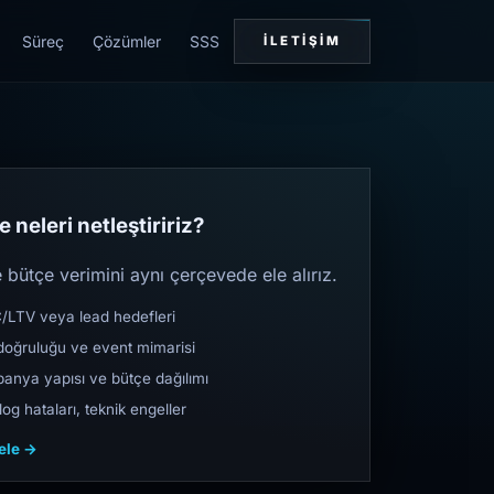
Süreç
Çözümler
SSS
İLETIŞIM
 neleri netleştiririz?
bütçe verimini aynı çerçevede ele alırız.
TV veya lead hedefleri
oğruluğu ve event mimarisi
nya yapısı ve bütçe dağılımı
og hataları, teknik engeller
cele →