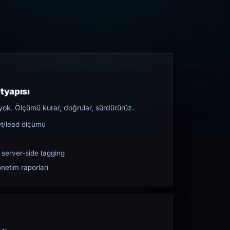
tyapısı
yok. Ölçümü kurar, doğrular, sürdürürüz.
et/lead ölçümü
 server-side tagging
netim raporları