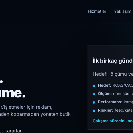
Hizmetler
Yaklaşım
İlk birkaç günde
.
Hedefi, ölçümü ve 
Hedef:
ROAS/CAC/L
üme.
Ölçüm:
dönüşüm d
Performans:
kampa
r/işletmeler için reklam,
Riskler:
feed/katal
irinden koparmadan yöneten butik
Çalışma sürecini in
t kararlar.