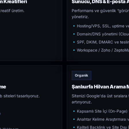
 Kreatifleri
Sunucu, DNS & E-posta A
reatif üretim.
Performans ve güvenlik “görün
yönetiriz.
Hosting/VPS, SSL, uptime ve
Domain/DNS yönetimi (Cloud
SPF, DKIM, DMARC ve teslim e
Workspace / Zoho / ZeptoMai
Organik
rme
Şanlıurfa Hilvan Arama
iteleri tasarlıyoruz.
Sitenizi Google'da üst sıralara t
artırıyoruz.
Kapsamlı Site İçi (On-Page)
m
Anahtar Kelime Araştırması ve
Kaliteli Backlink ve Site Dış