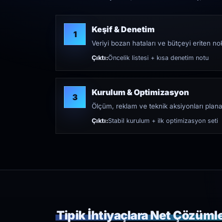
Keşif & Denetim
1
Veriyi bozan hataları ve bütçeyi eriten nokt
Çıktı:
Öncelik listesi + kısa denetim notu
Kurulum & Optimizasyon
3
Ölçüm, reklam ve teknik aksiyonları plana
Çıktı:
Stabil kurulum + ilk optimizasyon seti
Tipik İhtiyaçlara Net Çözüml