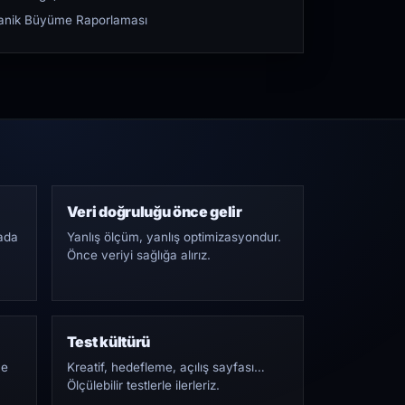
rganik Büyüme Raporlaması
Veri doğruluğu önce gelir
ada
Yanlış ölçüm, yanlış optimizasyondur.
Önce veriyi sağlığa alırız.
Test kültürü
Ne
Kreatif, hedefleme, açılış sayfası…
Ölçülebilir testlerle ilerleriz.