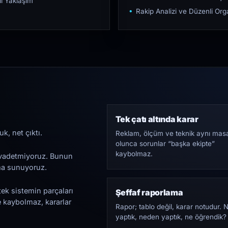
ı Yaklaşım
Rakip Analizi ve Düzenli O
Tek çatı altında karar
k, net çıktı.
Reklam, ölçüm ve teknik aynı mas
olunca sorunlar “başka ekipte”
kaybolmaz.
i vadetmiyoruz. Bunun
ama sunuyoruz.
tek sistemin parçaları
Şeffaf raporlama
e kaybolmaz, kararlar
Rapor; tablo değil, karar notudur. 
yaptık, neden yaptık, ne öğrendik?