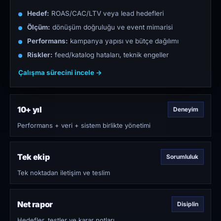
Hedef:
ROAS/CAC/LTV veya lead hedefleri
Ölçüm:
dönüşüm doğruluğu ve event mimarisi
Performans:
kampanya yapısı ve bütçe dağılımı
Riskler:
feed/katalog hataları, teknik engeller
Çalışma sürecini incele →
10+ yıl
Deneyim
Performans + veri + sistem birlikte yönetimi
Tek ekip
Sorumluluk
Tek noktadan iletişim ve teslim
Net rapor
Disiplin
Hedefler, testler ve karar notları