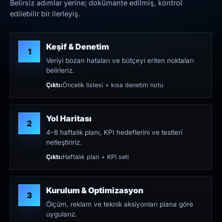
Belirsiz adımlar yerine; dokümante edilmiş, kontrol
edilebilir bir ilerleyiş.
Keşif & Denetim
1
Veriyi bozan hataları ve bütçeyi eriten noktaları
belirleriz.
Çıktı:
Öncelik listesi + kısa denetim notu
Yol Haritası
2
4–8 haftalık planı, KPI hedeflerini ve testleri
netleştiririz.
Çıktı:
Haftalık plan + KPI seti
Kurulum & Optimizasyon
3
Ölçüm, reklam ve teknik aksiyonları plana göre
uygularız.