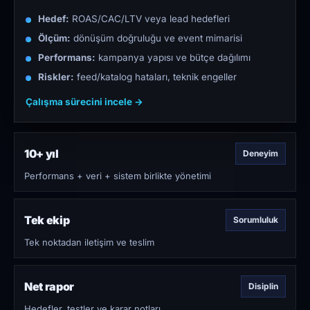
Hedef:
ROAS/CAC/LTV veya lead hedefleri
Ölçüm:
dönüşüm doğruluğu ve event mimarisi
Performans:
kampanya yapısı ve bütçe dağılımı
Riskler:
feed/katalog hataları, teknik engeller
Çalışma sürecini incele →
10+ yıl
Deneyim
Performans + veri + sistem birlikte yönetimi
Tek ekip
Sorumluluk
Tek noktadan iletişim ve teslim
Net rapor
Disiplin
Hedefler, testler ve karar notları