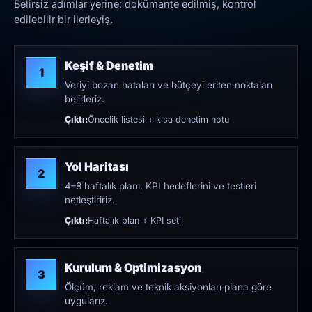
Belirsiz adımlar yerine; dokümante edilmiş, kontrol
edilebilir bir ilerleyiş.
Keşif & Denetim
1
Veriyi bozan hataları ve bütçeyi eriten noktaları
belirleriz.
Çıktı:
Öncelik listesi + kısa denetim notu
Yol Haritası
2
4–8 haftalık planı, KPI hedeflerini ve testleri
netleştiririz.
Çıktı:
Haftalık plan + KPI seti
Kurulum & Optimizasyon
3
Ölçüm, reklam ve teknik aksiyonları plana göre
uygularız.