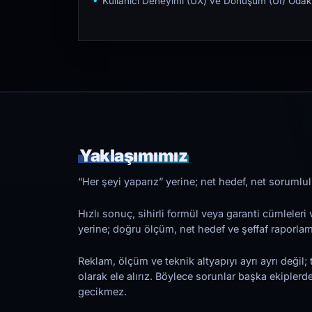
Kullanıcı Deneyimi (UX) ve Dönüşüm (UI) Odakl
Yaklaşımımız
“Her şeyi yaparız” yerine; net hedef, net sorumlulu
Hızlı sonuç, sihirli formül veya garanti cümleler
yerine; doğru ölçüm, net hedef ve şeffaf raporl
Reklam, ölçüm ve teknik altyapıyı ayrı ayrı değil; 
olarak ele alırız. Böylece sorunlar başka ekiplerd
gecikmez.