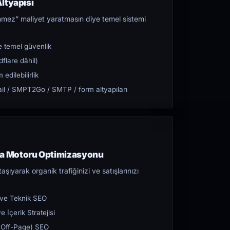
ltyapısı
mez” maliyet yaratmasın diye temel sistemi
 temel güvenlik
flare dâhil)
dilebilirlik
l / SMPT2Go / SMTP / form altyapıları
a Motoru Optimizasyonu
aşıyarak organik trafiğinizi ve satışlarınızı
 ve Teknik SEO
 İçerik Stratejisi
ı (Off-Page) SEO