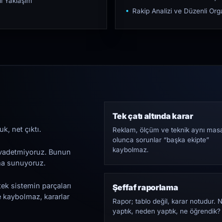
ı Yaklaşım
Rakip Analizi ve Düzenli O
Tek çatı altında karar
k, net çıktı.
Reklam, ölçüm ve teknik aynı mas
olunca sorunlar “başka ekipte”
kaybolmaz.
i vadetmiyoruz. Bunun
ama sunuyoruz.
tek sistemin parçaları
Şeffaf raporlama
e kaybolmaz, kararlar
Rapor; tablo değil, karar notudur. 
yaptık, neden yaptık, ne öğrendik?