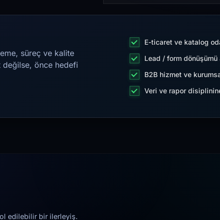
E-ticaret ve katalog od
eme, süreç ve kalite
Lead / form dönüşümü a
t değilse, önce hedefi
B2B hizmet ve kurumsa
Veri ve rapor disiplini
edilebilir bir ilerleyiş.