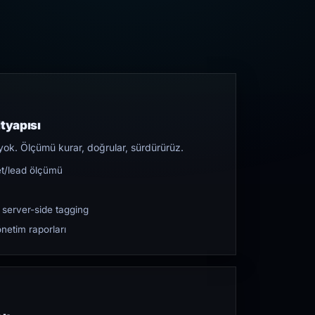
tyapısı
yok. Ölçümü kurar, doğrular, sürdürürüz.
et/lead ölçümü
 server-side tagging
netim raporları