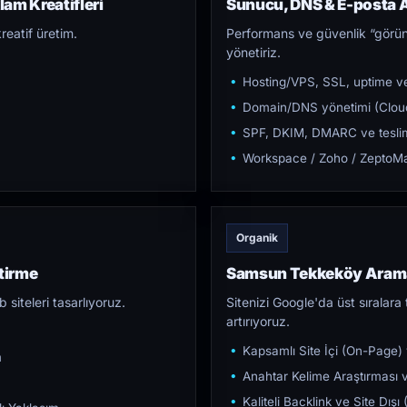
am Kreatifleri
Sunucu, DNS & E-posta A
reatif üretim.
Performans ve güvenlik “görün
yönetiriz.
Hosting/VPS, SSL, uptime ve
Domain/DNS yönetimi (Cloud
SPF, DKIM, DMARC ve teslim e
Workspace / Zoho / ZeptoMai
Organik
tirme
Samsun Tekkeköy Aram
iteleri tasarlıyoruz.
Sitenizi Google'da üst sıralara t
artırıyoruz.
Kapsamlı Site İçi (On-Page)
m
Anahtar Kelime Araştırması ve
Kaliteli Backlink ve Site Dış