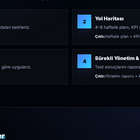
Yol Haritası
2
aları belirleriz.
4–8 haftalık planı, KPI h
Çıktı:
Haftalık plan + KPI
Sürekli Yönetim &
4
 göre uygularız.
Test sonuçlarını rapora 
Çıktı:
Yönetim raporu + k
er