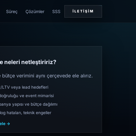
Süreç
Çözümler
SSS
İLETIŞIM
 neleri netleştiririz?
bütçe verimini aynı çerçevede ele alırız.
TV veya lead hedefleri
oğruluğu ve event mimarisi
nya yapısı ve bütçe dağılımı
og hataları, teknik engeller
cele →