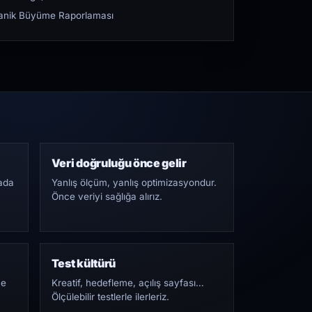
rganik Büyüme Raporlaması
Veri doğruluğu önce gelir
ada
Yanlış ölçüm, yanlış optimizasyondur.
Önce veriyi sağlığa alırız.
Test kültürü
Ne
Kreatif, hedefleme, açılış sayfası…
Ölçülebilir testlerle ilerleriz.