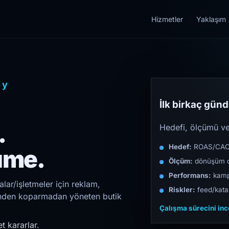
Hizmetler
Yaklaşım
öy
İlk birkaç günde
.
Hedefi, ölçümü ve 
Hedef:
ROAS/CAC/L
üme.
Ölçüm:
dönüşüm d
Performans:
kampa
ar/işletmeler için reklam,
Riskler:
feed/katal
irinden koparmadan yöneten butik
Çalışma sürecini in
t kararlar.