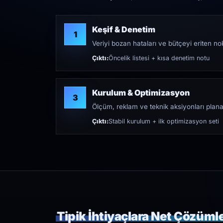
Keşif & Denetim
1
Veriyi bozan hataları ve bütçeyi eriten nokt
Çıktı:
Öncelik listesi + kısa denetim notu
Kurulum & Optimizasyon
3
Ölçüm, reklam ve teknik aksiyonları plana
Çıktı:
Stabil kurulum + ilk optimizasyon seti
Tipik İhtiyaçlara Net Çözüml