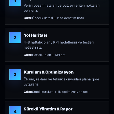
1
Veriyi bozan hataları ve bütçeyi eriten noktaları
belirleriz.
Çıktı:
Öncelik listesi + kısa denetim notu
Yol Haritası
2
4–8 haftalık planı, KPI hedeflerini ve testleri
netleştiririz.
Çıktı:
Haftalık plan + KPI seti
Kurulum & Optimizasyon
3
Ölçüm, reklam ve teknik aksiyonları plana göre
uygularız.
Çıktı:
Stabil kurulum + ilk optimizasyon seti
Sürekli Yönetim & Rapor
4