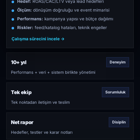
Hedef:
ROAS/CAC/LTV veya lead hedefleri
Ölçüm:
dönüşüm doğruluğu ve event mimarisi
Performans:
kampanya yapısı ve bütçe dağılımı
Riskler:
feed/katalog hataları, teknik engeller
Çalışma sürecini incele →
10+ yıl
Deneyim
Performans + veri + sistem birlikte yönetimi
Tek ekip
Sorumluluk
Tek noktadan iletişim ve teslim
Net rapor
Disiplin
Hedefler, testler ve karar notları