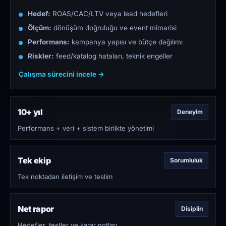
Hedef:
ROAS/CAC/LTV veya lead hedefleri
Ölçüm:
dönüşüm doğruluğu ve event mimarisi
Performans:
kampanya yapısı ve bütçe dağılımı
Riskler:
feed/katalog hataları, teknik engeller
Çalışma sürecini incele →
10+ yıl
Deneyim
Performans + veri + sistem birlikte yönetimi
Tek ekip
Sorumluluk
Tek noktadan iletişim ve teslim
Net rapor
Disiplin
Hedefler, testler ve karar notları