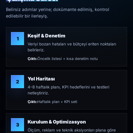
Belirsiz adımlar yerine; dokümante edilmiş, kontrol
edilebilir bir ilerleyiş.
Keşif & Denetim
1
Veriyi bozan hataları ve bütçeyi eriten noktaları
belirleriz.
Çıktı:
Öncelik listesi + kısa denetim notu
Yol Haritası
2
4–8 haftalık planı, KPI hedeflerini ve testleri
netleştiririz.
Çıktı:
Haftalık plan + KPI seti
Kurulum & Optimizasyon
3
Ölçüm, reklam ve teknik aksiyonları plana göre