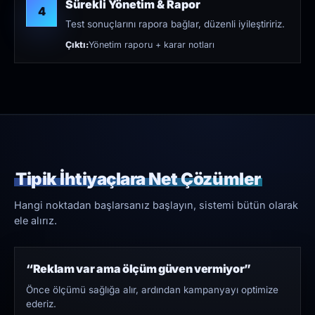
Sürekli Yönetim & Rapor
4
Test sonuçlarını rapora bağlar, düzenli iyileştiririz.
Çıktı:
Yönetim raporu + karar notları
Tipik İhtiyaçlara Net Çözümler
Hangi noktadan başlarsanız başlayın, sistemi bütün olarak
ele alırız.
“Reklam var ama ölçüm güven vermiyor”
Önce ölçümü sağlığa alır, ardından kampanyayı optimize
ederiz.