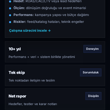
Hedef:
ROAS/CAC/LTV veya lead hedefleri
Ölçüm:
dönüşüm doğruluğu ve event mimarisi
Performans:
kampanya yapısı ve bütçe dağılımı
Riskler:
feed/katalog hataları, teknik engeller
Çalışma sürecini incele →
10+ yıl
Deneyim
Performans + veri + sistem birlikte yönetimi
Tek ekip
Sorumluluk
Tek noktadan iletişim ve teslim
Net rapor
Disiplin
Hedefler, testler ve karar notları