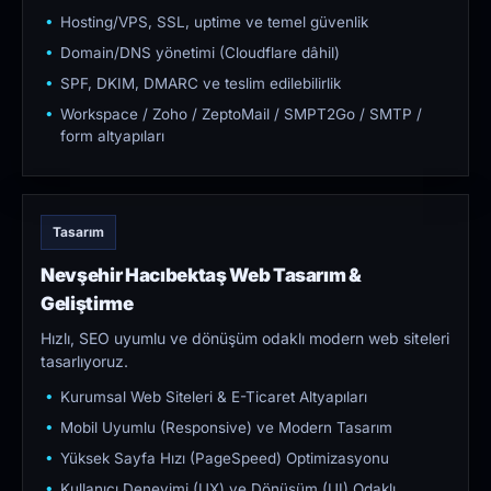
Hosting/VPS, SSL, uptime ve temel güvenlik
Domain/DNS yönetimi (Cloudflare dâhil)
SPF, DKIM, DMARC ve teslim edilebilirlik
Workspace / Zoho / ZeptoMail / SMPT2Go / SMTP /
form altyapıları
Tasarım
Nevşehir Hacıbektaş Web Tasarım &
Geliştirme
Hızlı, SEO uyumlu ve dönüşüm odaklı modern web siteleri
tasarlıyoruz.
Kurumsal Web Siteleri & E-Ticaret Altyapıları
Mobil Uyumlu (Responsive) ve Modern Tasarım
Yüksek Sayfa Hızı (PageSpeed) Optimizasyonu
Kullanıcı Deneyimi (UX) ve Dönüşüm (UI) Odaklı