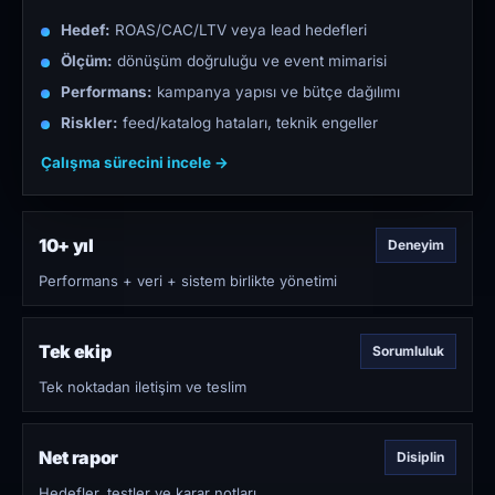
Hedef:
ROAS/CAC/LTV veya lead hedefleri
Ölçüm:
dönüşüm doğruluğu ve event mimarisi
Performans:
kampanya yapısı ve bütçe dağılımı
Riskler:
feed/katalog hataları, teknik engeller
Çalışma sürecini incele →
10+ yıl
Deneyim
Performans + veri + sistem birlikte yönetimi
Tek ekip
Sorumluluk
Tek noktadan iletişim ve teslim
Net rapor
Disiplin
Hedefler, testler ve karar notları