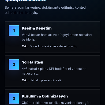
Belirsiz adımlar yerine; dokümante edilmiş, kontrol
edilebilir bir ilerleyiş.
Keşif & Denetim
1
Veriyi bozan hataları ve bütçeyi eriten noktaları
belirleriz.
Çıktı:
Öncelik listesi + kısa denetim notu
Yol Haritası
2
4–8 haftalık planı, KPI hedeflerini ve testleri
netleştiririz.
Çıktı:
Haftalık plan + KPI seti
Kurulum & Optimizasyon
3
Ölçüm, reklam ve teknik aksiyonları plana göre