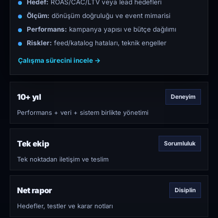
Hedef:
ROAS/CAC/LTV veya lead hedefleri
Ölçüm:
dönüşüm doğruluğu ve event mimarisi
Performans:
kampanya yapısı ve bütçe dağılımı
Riskler:
feed/katalog hataları, teknik engeller
Çalışma sürecini incele →
10+ yıl
Deneyim
Performans + veri + sistem birlikte yönetimi
Tek ekip
Sorumluluk
Tek noktadan iletişim ve teslim
Net rapor
Disiplin
Hedefler, testler ve karar notları