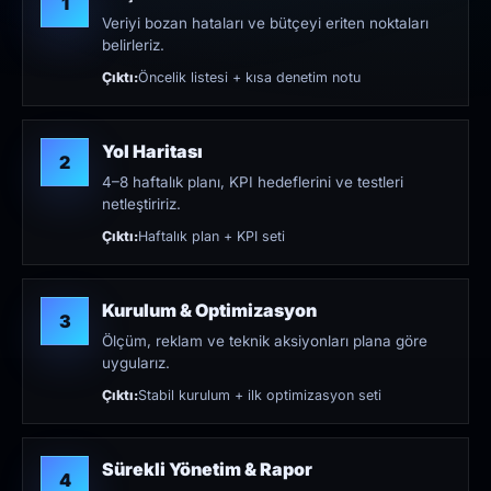
1
Veriyi bozan hataları ve bütçeyi eriten noktaları
belirleriz.
Çıktı:
Öncelik listesi + kısa denetim notu
Yol Haritası
2
4–8 haftalık planı, KPI hedeflerini ve testleri
netleştiririz.
Çıktı:
Haftalık plan + KPI seti
Kurulum & Optimizasyon
3
Ölçüm, reklam ve teknik aksiyonları plana göre
uygularız.
Çıktı:
Stabil kurulum + ilk optimizasyon seti
Sürekli Yönetim & Rapor
4