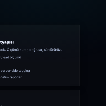
tyapısı
yok. Ölçümü kurar, doğrular, sürdürürüz.
et/lead ölçümü
 server-side tagging
netim raporları