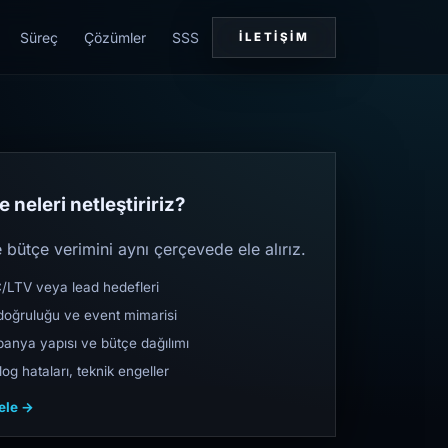
Süreç
Çözümler
SSS
İLETIŞIM
 neleri netleştiririz?
bütçe verimini aynı çerçevede ele alırız.
TV veya lead hedefleri
oğruluğu ve event mimarisi
nya yapısı ve bütçe dağılımı
og hataları, teknik engeller
cele →