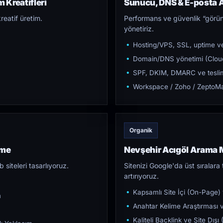
 Kreatifleri
Sunucu, DNS & E-posta A
reatif üretim.
Performans ve güvenlik “görün
yönetiriz.
Hosting/VPS, SSL, uptime ve
Domain/DNS yönetimi (Cloud
SPF, DKIM, DMARC ve teslim e
Workspace / Zoho / ZeptoMai
Organik
rme
Nevşehir Acıgöl Arama
iteleri tasarlıyoruz.
Sitenizi Google'da üst sıralara t
artırıyoruz.
Kapsamlı Site İçi (On-Page)
m
Anahtar Kelime Araştırması ve
Kaliteli Backlink ve Site Dış