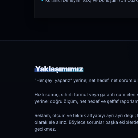
Kullanıcı Deneyimi (UX) ve Dönüşüm (UI) Odakl
Yaklaşımımız
“Her şeyi yaparız” yerine; net hedef, net sorumlulu
Hızlı sonuç, sihirli formül veya garanti cümleler
yerine; doğru ölçüm, net hedef ve şeffaf raporl
Reklam, ölçüm ve teknik altyapıyı ayrı ayrı değil; 
olarak ele alırız. Böylece sorunlar başka ekiplerd
gecikmez.