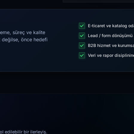
E-ticaret ve katalog od
eme, süreç ve kalite
Lead / form dönüşümü a
t değilse, önce hedefi
B2B hizmet ve kurumsa
Veri ve rapor disiplini
edilebilir bir ilerleyiş.