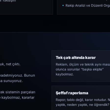
ı Yaklaşım
Rakip Analizi ve Düzenli O
Tek çatı altında karar
k, net çıktı.
Reklam, ölçüm ve teknik aynı mas
olunca sorunlar “başka ekipte”
kaybolmaz.
i vadetmiyoruz. Bunun
ama sunuyoruz.
tek sistemin parçaları
Şeffaf raporlama
e kaybolmaz, kararlar
Rapor; tablo değil, karar notudur. 
yaptık, neden yaptık, ne öğrendik?