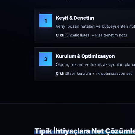
Keşif & Denetim
1
Veriyi bozan hataları ve bütçeyi eriten nokt
Çıktı:
Öncelik listesi + kısa denetim notu
Kurulum & Optimizasyon
3
Ölçüm, reklam ve teknik aksiyonları plana
Çıktı:
Stabil kurulum + ilk optimizasyon seti
Tipik İhtiyaçlara Net Çözüml