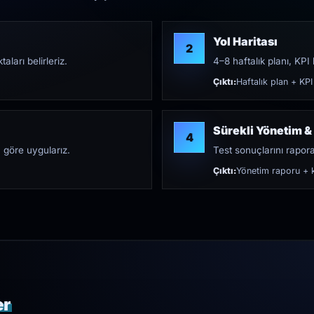
Yol Haritası
2
aları belirleriz.
4–8 haftalık planı, KPI h
Çıktı:
Haftalık plan + KPI
Sürekli Yönetim &
4
 göre uygularız.
Test sonuçlarını rapora 
Çıktı:
Yönetim raporu + k
er