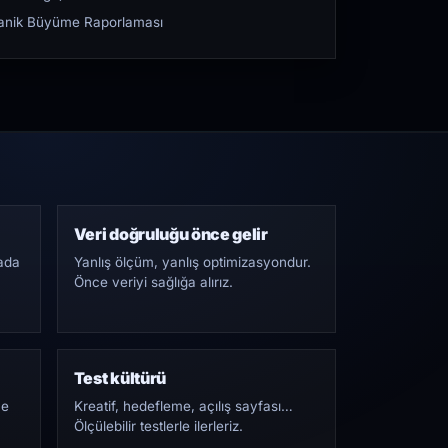
rganik Büyüme Raporlaması
Veri doğruluğu önce gelir
ada
Yanlış ölçüm, yanlış optimizasyondur.
Önce veriyi sağlığa alırız.
Test kültürü
Ne
Kreatif, hedefleme, açılış sayfası…
Ölçülebilir testlerle ilerleriz.