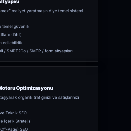
ltyapısı
mez” maliyet yaratmasın diye temel sistemi
 temel güvenlik
flare dâhil)
dilebilirlik
l / SMPT2Go / SMTP / form altyapıları
 Motoru Optimizasyonu
aşıyarak organik trafiğinizi ve satışlarınızı
 ve Teknik SEO
 İçerik Stratejisi
ı (Off-Page) SEO