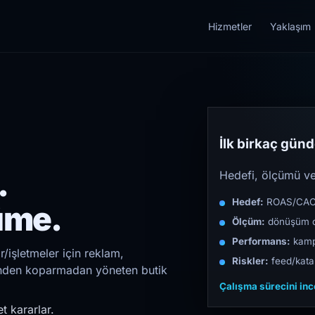
Hizmetler
Yaklaşım
İlk birkaç günde
.
Hedefi, ölçümü ve 
Hedef:
ROAS/CAC/L
üme.
Ölçüm:
dönüşüm d
Performans:
kampa
/işletmeler için reklam,
Riskler:
feed/katal
irinden koparmadan yöneten butik
Çalışma sürecini in
t kararlar.