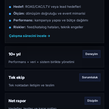
Hedef:
ROAS/CAC/LTV veya lead hedefleri
Ölçüm:
dönüşüm doğruluğu ve event mimarisi
Performans:
kampanya yapısı ve bütçe dağılımı
Riskler:
feed/katalog hataları, teknik engeller
Çalışma sürecini incele →
10+ yıl
Deneyim
Performans + veri + sistem birlikte yönetimi
Tek ekip
Sorumluluk
Tek noktadan iletişim ve teslim
Net rapor
Disiplin
Hedefler, testler ve karar notları