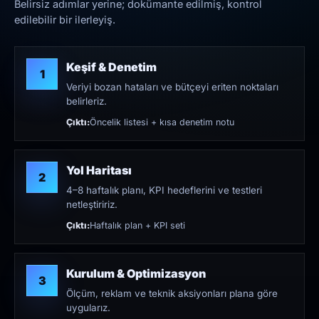
Belirsiz adımlar yerine; dokümante edilmiş, kontrol
edilebilir bir ilerleyiş.
Keşif & Denetim
1
Veriyi bozan hataları ve bütçeyi eriten noktaları
belirleriz.
Çıktı:
Öncelik listesi + kısa denetim notu
Yol Haritası
2
4–8 haftalık planı, KPI hedeflerini ve testleri
netleştiririz.
Çıktı:
Haftalık plan + KPI seti
Kurulum & Optimizasyon
3
Ölçüm, reklam ve teknik aksiyonları plana göre
uygularız.