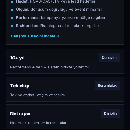
Hedef:
ROAS/CAC/LTV veya lead hedefleri
Ölçüm:
dönüşüm doğruluğu ve event mimarisi
Performans:
kampanya yapısı ve bütçe dağılımı
Riskler:
feed/katalog hataları, teknik engeller
Çalışma sürecini incele →
10+ yıl
Deneyim
Performans + veri + sistem birlikte yönetimi
Tek ekip
Sorumluluk
Tek noktadan iletişim ve teslim
Net rapor
Disiplin
Hedefler, testler ve karar notları