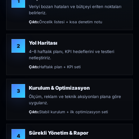
1
Veriyi bozan hataları ve bütçeyi eriten noktaları
belirleriz.
Çıktı:
Öncelik listesi + kısa denetim notu
Yol Haritası
2
4–8 haftalık planı, KPI hedeflerini ve testleri
netleştiririz.
Çıktı:
Haftalık plan + KPI seti
Kurulum & Optimizasyon
3
Ölçüm, reklam ve teknik aksiyonları plana göre
uygularız.
Çıktı:
Stabil kurulum + ilk optimizasyon seti
Sürekli Yönetim & Rapor
4