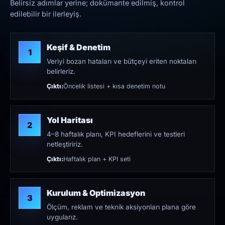
Belirsiz adımlar yerine; dokümante edilmiş, kontrol
edilebilir bir ilerleyiş.
Keşif & Denetim
1
Veriyi bozan hataları ve bütçeyi eriten noktaları
belirleriz.
Çıktı:
Öncelik listesi + kısa denetim notu
Yol Haritası
2
4–8 haftalık planı, KPI hedeflerini ve testleri
netleştiririz.
Çıktı:
Haftalık plan + KPI seti
Kurulum & Optimizasyon
3
Ölçüm, reklam ve teknik aksiyonları plana göre
uygularız.