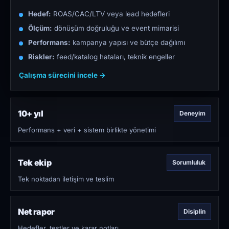
Hedef:
ROAS/CAC/LTV veya lead hedefleri
Ölçüm:
dönüşüm doğruluğu ve event mimarisi
Performans:
kampanya yapısı ve bütçe dağılımı
Riskler:
feed/katalog hataları, teknik engeller
Çalışma sürecini incele →
10+ yıl
Deneyim
Performans + veri + sistem birlikte yönetimi
Tek ekip
Sorumluluk
Tek noktadan iletişim ve teslim
Net rapor
Disiplin
Hedefler, testler ve karar notları