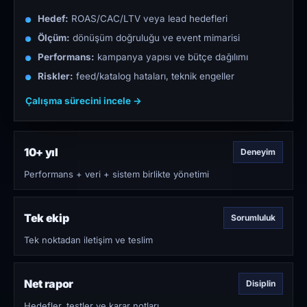
Hedef:
ROAS/CAC/LTV veya lead hedefleri
Ölçüm:
dönüşüm doğruluğu ve event mimarisi
Performans:
kampanya yapısı ve bütçe dağılımı
Riskler:
feed/katalog hataları, teknik engeller
Çalışma sürecini incele →
10+ yıl
Deneyim
Performans + veri + sistem birlikte yönetimi
Tek ekip
Sorumluluk
Tek noktadan iletişim ve teslim
Net rapor
Disiplin
Hedefler, testler ve karar notları