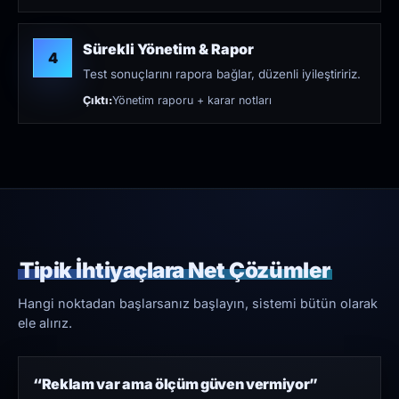
Sürekli Yönetim & Rapor
4
Test sonuçlarını rapora bağlar, düzenli iyileştiririz.
Çıktı:
Yönetim raporu + karar notları
Tipik İhtiyaçlara Net Çözümler
Hangi noktadan başlarsanız başlayın, sistemi bütün olarak
ele alırız.
“Reklam var ama ölçüm güven vermiyor”