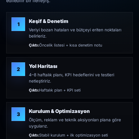
edilebilir bir ilerleyiş.
Keşif & Denetim
1
Veriyi bozan hataları ve bütçeyi eriten noktaları
belirleriz.
Çıktı:
Öncelik listesi + kısa denetim notu
Yol Haritası
2
4–8 haftalık planı, KPI hedeflerini ve testleri
netleştiririz.
Çıktı:
Haftalık plan + KPI seti
Kurulum & Optimizasyon
3
Ölçüm, reklam ve teknik aksiyonları plana göre
uygularız.
Çıktı:
Stabil kurulum + ilk optimizasyon seti