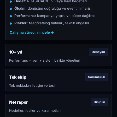
Hedef:
ROAS/CAC/LTV veya lead hedefleri
Ölçüm:
dönüşüm doğruluğu ve event mimarisi
Performans:
kampanya yapısı ve bütçe dağılımı
Riskler:
feed/katalog hataları, teknik engeller
Çalışma sürecini incele →
10+ yıl
Deneyim
Performans + veri + sistem birlikte yönetimi
Tek ekip
Sorumluluk
Tek noktadan iletişim ve teslim
Net rapor
Disiplin
Hedefler, testler ve karar notları