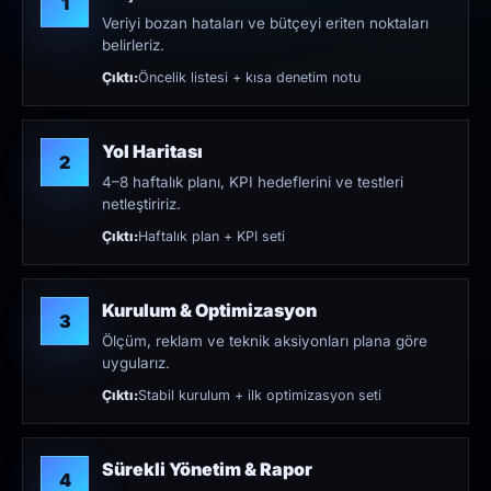
1
Veriyi bozan hataları ve bütçeyi eriten noktaları
belirleriz.
Çıktı:
Öncelik listesi + kısa denetim notu
Yol Haritası
2
4–8 haftalık planı, KPI hedeflerini ve testleri
netleştiririz.
Çıktı:
Haftalık plan + KPI seti
Kurulum & Optimizasyon
3
Ölçüm, reklam ve teknik aksiyonları plana göre
uygularız.
Çıktı:
Stabil kurulum + ilk optimizasyon seti
Sürekli Yönetim & Rapor
4