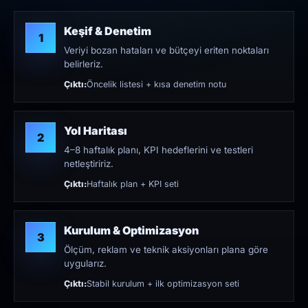
Keşif & Denetim
1
Veriyi bozan hataları ve bütçeyi eriten noktaları
belirleriz.
Çıktı:
Öncelik listesi + kısa denetim notu
Yol Haritası
2
4–8 haftalık planı, KPI hedeflerini ve testleri
netleştiririz.
Çıktı:
Haftalık plan + KPI seti
Kurulum & Optimizasyon
3
Ölçüm, reklam ve teknik aksiyonları plana göre
uygularız.
Çıktı:
Stabil kurulum + ilk optimizasyon seti