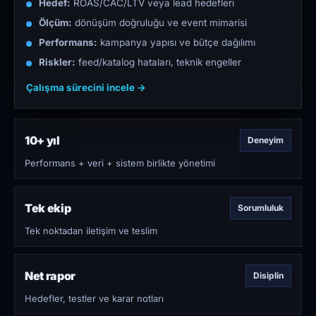
Hedef:
ROAS/CAC/LTV veya lead hedefleri
Ölçüm:
dönüşüm doğruluğu ve event mimarisi
Performans:
kampanya yapısı ve bütçe dağılımı
Riskler:
feed/katalog hataları, teknik engeller
Çalışma sürecini incele →
10+ yıl
Deneyim
Performans + veri + sistem birlikte yönetimi
Tek ekip
Sorumluluk
Tek noktadan iletişim ve teslim
Net rapor
Disiplin
Hedefler, testler ve karar notları