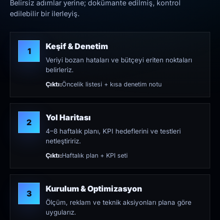
Belirsiz adımlar yerine; dokümante edilmiş, kontrol
edilebilir bir ilerleyiş.
Keşif & Denetim
1
Veriyi bozan hataları ve bütçeyi eriten noktaları
belirleriz.
Çıktı:
Öncelik listesi + kısa denetim notu
Yol Haritası
2
4–8 haftalık planı, KPI hedeflerini ve testleri
netleştiririz.
Çıktı:
Haftalık plan + KPI seti
Kurulum & Optimizasyon
3
Ölçüm, reklam ve teknik aksiyonları plana göre
uygularız.