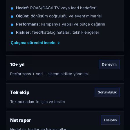
Hedef:
ROAS/CAC/LTV veya lead hedefleri
Ölçüm:
dönüşüm doğruluğu ve event mimarisi
Performans:
kampanya yapısı ve bütçe dağılımı
Riskler:
feed/katalog hataları, teknik engeller
Çalışma sürecini incele →
10+ yıl
Deneyim
Performans + veri + sistem birlikte yönetimi
Tek ekip
Sorumluluk
Tek noktadan iletişim ve teslim
Net rapor
Disiplin
Hedefler, testler ve karar notları