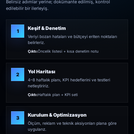
Belirsiz adımlar yerine; dokümante edilmiş, kontrol
edilebilir bir ilerleyiş.
Keşif & Denetim
1
Veriyi bozan hataları ve bütçeyi eriten noktaları
belirleriz.
Çıktı:
Öncelik listesi + kısa denetim notu
Yol Haritası
2
4–8 haftalık planı, KPI hedeflerini ve testleri
netleştiririz.
Çıktı:
Haftalık plan + KPI seti
Kurulum & Optimizasyon
3
Ölçüm, reklam ve teknik aksiyonları plana göre
uygularız.