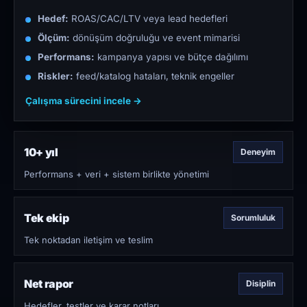
Hedef:
ROAS/CAC/LTV veya lead hedefleri
Ölçüm:
dönüşüm doğruluğu ve event mimarisi
Performans:
kampanya yapısı ve bütçe dağılımı
Riskler:
feed/katalog hataları, teknik engeller
Çalışma sürecini incele →
10+ yıl
Deneyim
Performans + veri + sistem birlikte yönetimi
Tek ekip
Sorumluluk
Tek noktadan iletişim ve teslim
Net rapor
Disiplin
Hedefler, testler ve karar notları