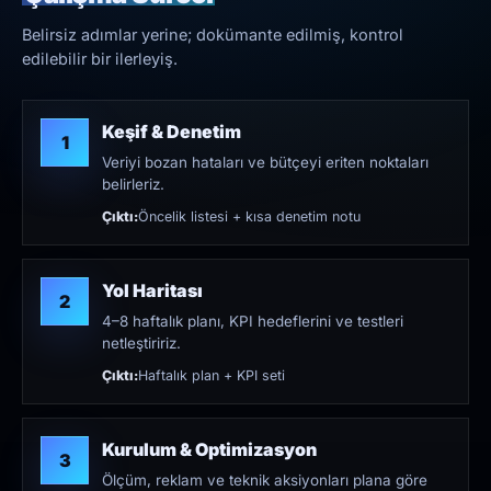
Belirsiz adımlar yerine; dokümante edilmiş, kontrol
edilebilir bir ilerleyiş.
Keşif & Denetim
1
Veriyi bozan hataları ve bütçeyi eriten noktaları
belirleriz.
Çıktı:
Öncelik listesi + kısa denetim notu
Yol Haritası
2
4–8 haftalık planı, KPI hedeflerini ve testleri
netleştiririz.
Çıktı:
Haftalık plan + KPI seti
Kurulum & Optimizasyon
3
Ölçüm, reklam ve teknik aksiyonları plana göre