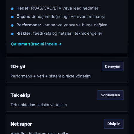
Hedef:
ROAS/CAC/LTV veya lead hedefleri
Ölçüm:
dönüşüm doğruluğu ve event mimarisi
Performans:
kampanya yapısı ve bütçe dağılımı
Riskler:
feed/katalog hataları, teknik engeller
Çalışma sürecini incele →
10+ yıl
Deneyim
Performans + veri + sistem birlikte yönetimi
Tek ekip
Sorumluluk
Tek noktadan iletişim ve teslim
Net rapor
Disiplin
Hedefler, testler ve karar notları