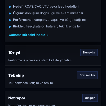
Hedef:
ROAS/CAC/LTV veya lead hedefleri
Ölçüm:
dönüşüm doğruluğu ve event mimarisi
Performans:
kampanya yapısı ve bütçe dağılımı
Riskler:
feed/katalog hataları, teknik engeller
Çalışma sürecini incele →
10+ yıl
Deneyim
Performans + veri + sistem birlikte yönetimi
Tek ekip
Sorumluluk
Tek noktadan iletişim ve teslim
Net rapor
Disiplin
Hedefler, testler ve karar notları