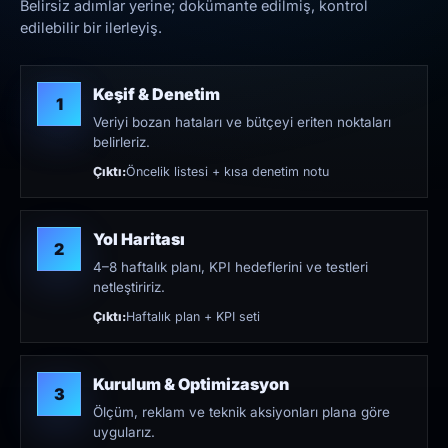
Belirsiz adımlar yerine; dokümante edilmiş, kontrol
edilebilir bir ilerleyiş.
Keşif & Denetim
1
Veriyi bozan hataları ve bütçeyi eriten noktaları
belirleriz.
Çıktı:
Öncelik listesi + kısa denetim notu
Yol Haritası
2
4–8 haftalık planı, KPI hedeflerini ve testleri
netleştiririz.
Çıktı:
Haftalık plan + KPI seti
Kurulum & Optimizasyon
3
Ölçüm, reklam ve teknik aksiyonları plana göre
uygularız.