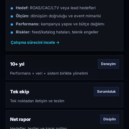
Hedef:
ROAS/CAC/LTV veya lead hedefleri
Ölçüm:
dönüşüm doğruluğu ve event mimarisi
Performans:
kampanya yapısı ve bütçe dağılımı
Riskler:
feed/katalog hataları, teknik engeller
Çalışma sürecini incele →
10+ yıl
Deneyim
Performans + veri + sistem birlikte yönetimi
Tek ekip
Sorumluluk
Tek noktadan iletişim ve teslim
Net rapor
Disiplin
Hedefler, testler ve karar notları