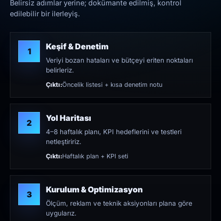
Belirsiz adımlar yerine; dokümante edilmiş, kontrol
edilebilir bir ilerleyiş.
Keşif & Denetim
1
Veriyi bozan hataları ve bütçeyi eriten noktaları
belirleriz.
Çıktı:
Öncelik listesi + kısa denetim notu
Yol Haritası
2
4–8 haftalık planı, KPI hedeflerini ve testleri
netleştiririz.
Çıktı:
Haftalık plan + KPI seti
Kurulum & Optimizasyon
3
Ölçüm, reklam ve teknik aksiyonları plana göre
uygularız.