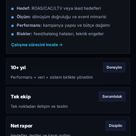
Hedef:
ROAS/CAC/LTV veya lead hedefleri
Ölçüm:
dönüşüm doğruluğu ve event mimarisi
Performans:
kampanya yapısı ve bütçe dağılımı
Riskler:
feed/katalog hataları, teknik engeller
Çalışma sürecini incele →
10+ yıl
Deneyim
Performans + veri + sistem birlikte yönetimi
Tek ekip
Sorumluluk
Tek noktadan iletişim ve teslim
Net rapor
Disiplin
Hedefler, testler ve karar notları