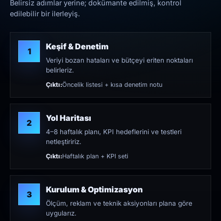
Belirsiz adımlar yerine; dokümante edilmiş, kontrol
edilebilir bir ilerleyiş.
Keşif & Denetim
1
Veriyi bozan hataları ve bütçeyi eriten noktaları
belirleriz.
Çıktı:
Öncelik listesi + kısa denetim notu
Yol Haritası
2
4–8 haftalık planı, KPI hedeflerini ve testleri
netleştiririz.
Çıktı:
Haftalık plan + KPI seti
Kurulum & Optimizasyon
3
Ölçüm, reklam ve teknik aksiyonları plana göre
uygularız.