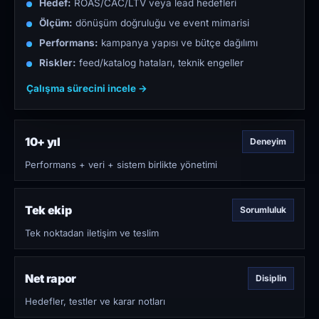
Hedef:
ROAS/CAC/LTV veya lead hedefleri
Ölçüm:
dönüşüm doğruluğu ve event mimarisi
Performans:
kampanya yapısı ve bütçe dağılımı
Riskler:
feed/katalog hataları, teknik engeller
Çalışma sürecini incele →
10+ yıl
Deneyim
Performans + veri + sistem birlikte yönetimi
Tek ekip
Sorumluluk
Tek noktadan iletişim ve teslim
Net rapor
Disiplin
Hedefler, testler ve karar notları