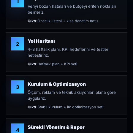
1
Veriyi bozan hataları ve bütçeyi eriten noktaları
belirleriz.
Çıktı:
Öncelik listesi + kısa denetim notu
Yol Haritası
2
4–8 haftalık planı, KPI hedeflerini ve testleri
netleştiririz.
Çıktı:
Haftalık plan + KPI seti
Kurulum & Optimizasyon
3
Ölçüm, reklam ve teknik aksiyonları plana göre
uygularız.
Çıktı:
Stabil kurulum + ilk optimizasyon seti
Sürekli Yönetim & Rapor
4