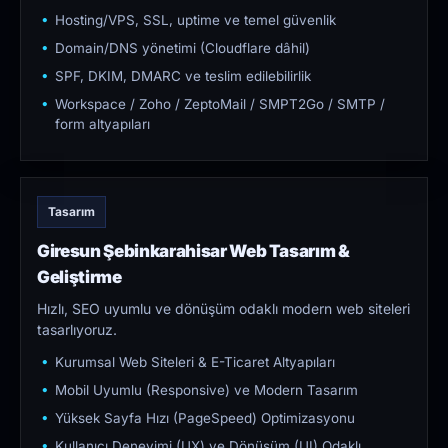
Hosting/VPS, SSL, uptime ve temel güvenlik
Domain/DNS yönetimi (Cloudflare dâhil)
SPF, DKIM, DMARC ve teslim edilebilirlik
Workspace / Zoho / ZeptoMail / SMPT2Go / SMTP /
form altyapıları
Tasarım
Giresun Şebinkarahisar Web Tasarım &
Geliştirme
Hızlı, SEO uyumlu ve dönüşüm odaklı modern web siteleri
tasarlıyoruz.
Kurumsal Web Siteleri & E-Ticaret Altyapıları
Mobil Uyumlu (Responsive) ve Modern Tasarım
Yüksek Sayfa Hızı (PageSpeed) Optimizasyonu
Kullanıcı Deneyimi (UX) ve Dönüşüm (UI) Odaklı