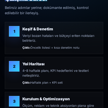
Belirsiz adımlar yerine; dokümante edilmiş, kontrol
edilebilir bir ilerleyiş.
Keşif & Denetim
1
Veriyi bozan hataları ve bütçeyi eriten noktaları
belirleriz.
Çıktı:
Öncelik listesi + kısa denetim notu
Yol Haritası
2
4–8 haftalık planı, KPI hedeflerini ve testleri
netleştiririz.
Çıktı:
Haftalık plan + KPI seti
Kurulum & Optimizasyon
3
Ölçüm, reklam ve teknik aksiyonları plana göre