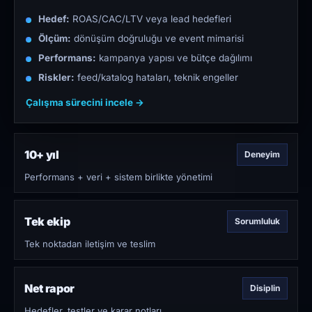
Hedef:
ROAS/CAC/LTV veya lead hedefleri
Ölçüm:
dönüşüm doğruluğu ve event mimarisi
Performans:
kampanya yapısı ve bütçe dağılımı
Riskler:
feed/katalog hataları, teknik engeller
Çalışma sürecini incele →
10+ yıl
Deneyim
Performans + veri + sistem birlikte yönetimi
Tek ekip
Sorumluluk
Tek noktadan iletişim ve teslim
Net rapor
Disiplin
Hedefler, testler ve karar notları