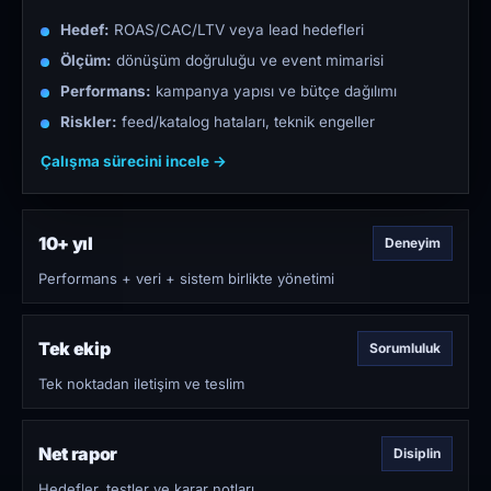
Hedef:
ROAS/CAC/LTV veya lead hedefleri
Ölçüm:
dönüşüm doğruluğu ve event mimarisi
Performans:
kampanya yapısı ve bütçe dağılımı
Riskler:
feed/katalog hataları, teknik engeller
Çalışma sürecini incele →
10+ yıl
Deneyim
Performans + veri + sistem birlikte yönetimi
Tek ekip
Sorumluluk
Tek noktadan iletişim ve teslim
Net rapor
Disiplin
Hedefler, testler ve karar notları