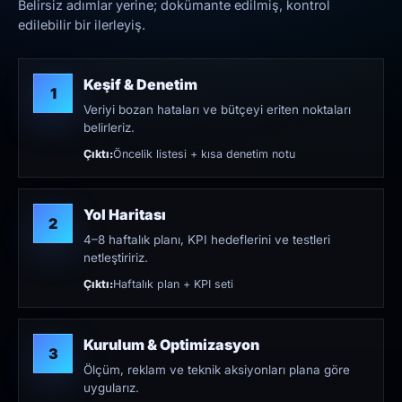
Belirsiz adımlar yerine; dokümante edilmiş, kontrol
edilebilir bir ilerleyiş.
Keşif & Denetim
1
Veriyi bozan hataları ve bütçeyi eriten noktaları
belirleriz.
Çıktı:
Öncelik listesi + kısa denetim notu
Yol Haritası
2
4–8 haftalık planı, KPI hedeflerini ve testleri
netleştiririz.
Çıktı:
Haftalık plan + KPI seti
Kurulum & Optimizasyon
3
Ölçüm, reklam ve teknik aksiyonları plana göre
uygularız.